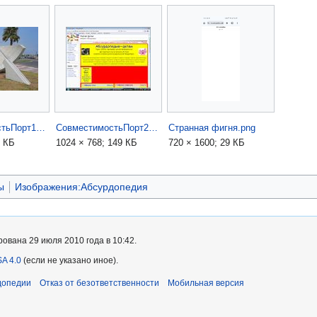
СовместимостьПорт1.jpg
СовместимостьПорт2.jpg
Странная фигня.png
4 КБ
1024 × 768; 149 КБ
720 × 1600; 29 КБ
ы
Изображения:Абсурдопедия
ована 29 июля 2010 года в 10:42.
A 4.0
(если не указано иное).
допедии
Отказ от безответственности
Мобильная версия