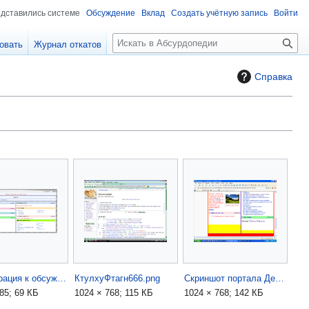
едставились системе
Обсуждение
Вклад
Создать учётную запись
Войти
П
овать
Журнал откатов
о
и
Справка
с
к
Иллюстрация к обсуждению- скелет портала.png
КтулхуФтагн666.png
Скриншот портала Детям.PNG
85; 69 КБ
1024 × 768; 115 КБ
1024 × 768; 142 КБ