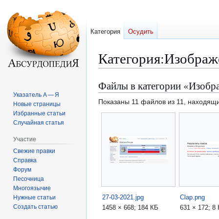
Категория
Осудить
Категория
:
Изображ
Файлы в категории «Изоб
Перейти
Перейти
к
к
Указатель А — Я
Показаны 11 файлов из 11, находящи
Новые страницы
навигации
поиску
Избранные статьи
Случайная статья
Участие
Свежие правки
Справка
Форум
Песочница
Многоязычие
27-03-2021.jpg
Clap.png
Нужные статьи
Создать статью
1458 × 668; 184 КБ
631 × 172; 8