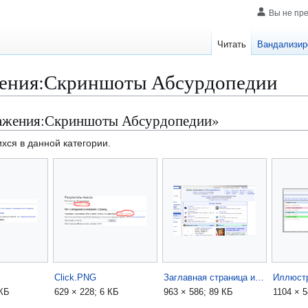
Вы не пр
Читать
Вандализир
ения:Скриншоты Абсурдопедии
ражения:Скриншоты Абсурдопедии»
хся в данной категории.
Click.PNG
Заглавная страница изображение.png
 КБ
629 × 228; 6 КБ
963 × 586; 89 КБ
1104 × 5