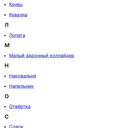
Конец
Кувалда
Л
Лопата
М
Малый адронный коллайдер
Н
Наковальня
Напильник
О
Отвёртка
С
Совок