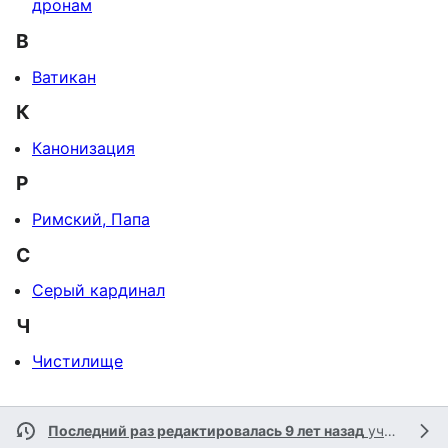
дронам
В
Ватикан
К
Канонизация
Р
Римский, Папа
С
Серый кардинал
Ч
Чистилище
Последний раз редактировалась 9 лет назад
участником