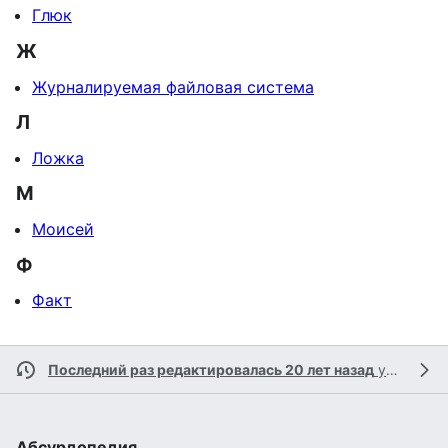
Глюк
Ж
Журналируемая файловая система
Л
Ложка
М
Моисей
Ф
Факт
Последний раз редактировалась 20 лет назад
участником
Абсурдопедия