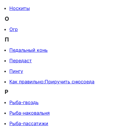
Носкиты
О
Огр
П
Педальный конь
Передаст
Пингу
Как правильно:Приручить снюсоеда
Р
Рыба-гвоздь
Рыба-наковальня
Рыба-пассатижи