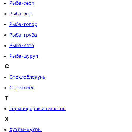
Рыба-серп
Рыба-сыр
Рыба-топор
Рыба-труба
Рыба-хлеб
Рыба-шуруп
С
Стеклоблокунь
Стрекозёл
Т
Термоядерный пылесос
Х
Хухры-мухры