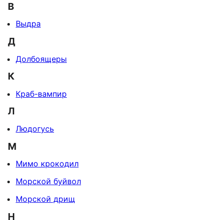
В
Выдра
Д
Долбоящеры
К
Краб-вампир
Л
Людогусь
М
Мимо крокодил
Морской буйвол
Морской дрищ
Н