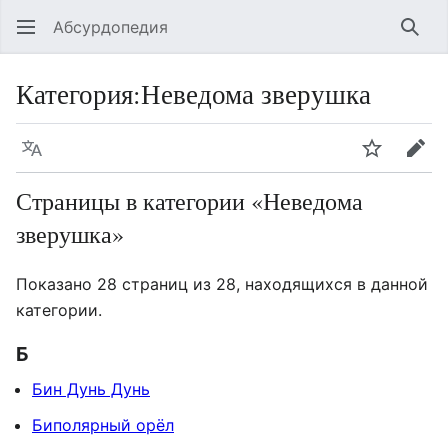
Абсурдопедия
Най
Категория
:
Неведома зверушка
Язык
Шпионит
Пра
Страницы в категории «Неведома
зверушка»
Показано 28 страниц из 28, находящихся в данной
категории.
Б
Бин Дунь Дунь
Биполярный орёл