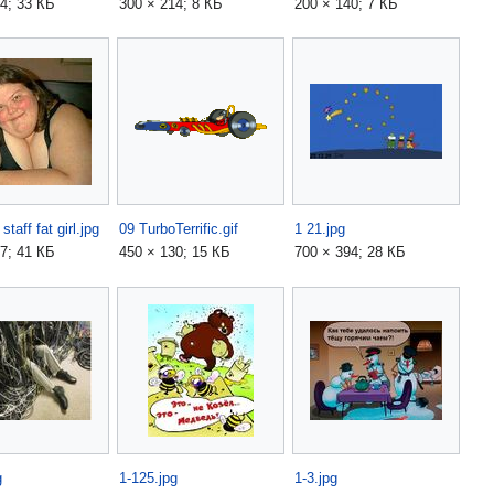
4; 33 КБ
300 × 214; 8 КБ
200 × 140; 7 КБ
staff fat girl.jpg
09 TurboTerrific.gif
1 21.jpg
7; 41 КБ
450 × 130; 15 КБ
700 × 394; 28 КБ
g
1-125.jpg
1-3.jpg