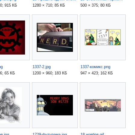
0; 915 КБ
1280 × 710; 85 КБ
500 × 375; 80 КБ
pg
1337-2.jpg
1337-комикс.png
6; 65 КБ
1200 × 960; 183 КБ
947 × 423; 162 КБ
я.jpg
1729-футурама.jpg
18 ноября.gif