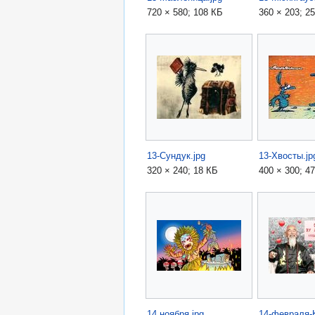
720 × 580; 108 КБ
360 × 203; 2
13-Сундук.jpg
13-Хвосты.jp
320 × 240; 18 КБ
400 × 300; 4
14 ноября.jpg
14-февраля-К