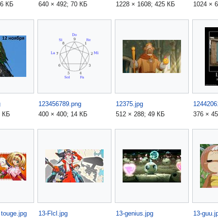
96 КБ
640 × 492; 70 КБ
1228 × 1608; 425 КБ
1024 × 6
g
123456789.png
12375.jpg
0 КБ
400 × 400; 14 КБ
512 × 288; 49 КБ
376 × 45
touge.jpg
13-Flcl.jpg
13-genius.jpg
13-guu.j