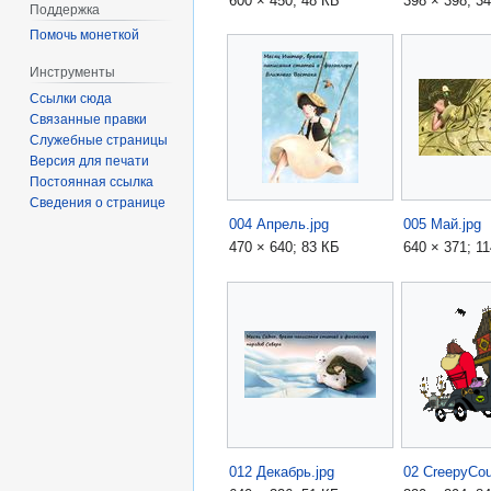
600 × 450; 48 КБ
398 × 398; 3
Поддержка
Помочь монеткой
Инструменты
Ссылки сюда
Связанные правки
Служебные страницы
Версия для печати
Постоянная ссылка
Сведения о странице
004 Апрель.jpg
005 Май.jpg
470 × 640; 83 КБ
640 × 371; 1
012 Декабрь.jpg
02 CreepyCou