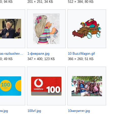
0; 94 КБ
201 × 251; 34 КБ
512 × 384; 80 КБ
1-fantomas-razbushevalsya.jpg
1-февраля.jpg
10 BuzzWagon.gif
0; 49 КБ
347 × 400; 123 КБ
366 × 260; 51 КБ
w.jpg
100vf.jpg
10негритят.jpg