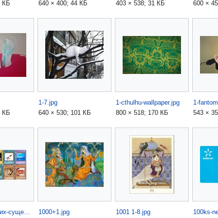
5 КБ
640 × 400; 44 КБ
403 × 538; 31 КБ
600 × 45
1-7.jpg
1-cthulhu-wallpaper.jpg
2 КБ
640 × 530; 101 КБ
800 × 518; 170 КБ
543 × 35
10-мифических-существ.jpg
1000+1.jpg
1001 1-8.jpg
100ks-ne