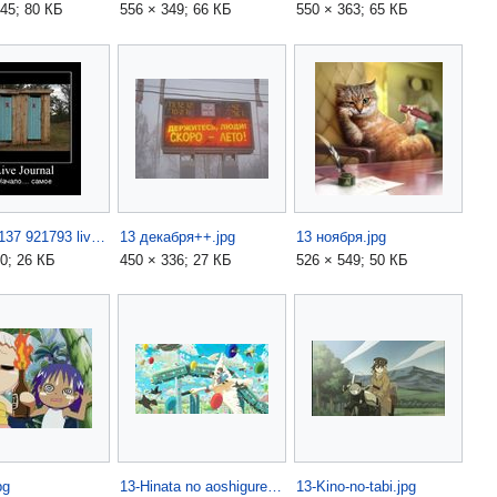
45; 80 КБ
556 × 349; 66 КБ
550 × 363; 65 КБ
1244206137 921793 live-journal.jpg
13 декабря++.jpg
13 ноября.jpg
0; 26 КБ
450 × 336; 27 КБ
526 × 549; 50 КБ
pg
13-Hinata no aoshigure.jpg
13-Kino-no-tabi.jpg