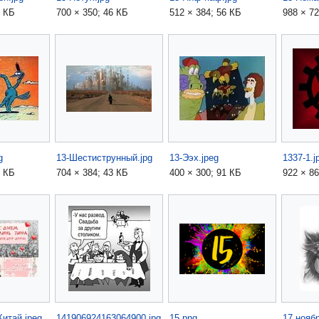
5 КБ
700 × 350; 46 КБ
512 × 384; 56 КБ
988 × 72
g
13-Шестиструнный.jpg
13-Ээх.jpeg
1337-1.j
7 КБ
704 × 384; 43 КБ
400 × 300; 91 КБ
922 × 86
итай.jpeg
141906924163064900.jpg
15.png
17 ноябр