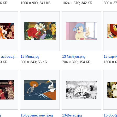
06 КБ
1600 × 900; 841 КБ
1024 × 576; 342 КБ
500 × 37
13-Millennium actress.jpg
13-Mima.jpg
13-Nichijou.png
13-papri
23 КБ
600 × 343; 56 КБ
704 × 396; 154 КБ
1300 × 
g
13-Буревестник.jpeg
13-Ветер.jpg
13-Воо