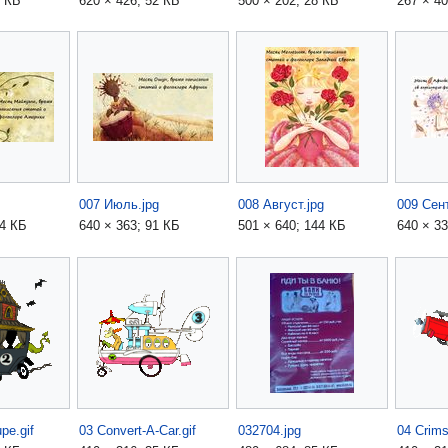
4 КБ
620 × 426; 52 КБ
500 × 202; 28 КБ
267 × 40
007 Июль.jpg
008 Август.jpg
009 Сен
14 КБ
640 × 363; 91 КБ
501 × 640; 144 КБ
640 × 33
pe.gif
03 Convert-A-Car.gif
032704.jpg
04 Crims