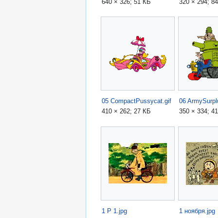
640 × 326; 51 КБ
320 × 294; 8
05 CompactPussycat.gif
410 × 262; 27 КБ
350 × 334; 4
1 P 1.jpg
1 ноября.jpg