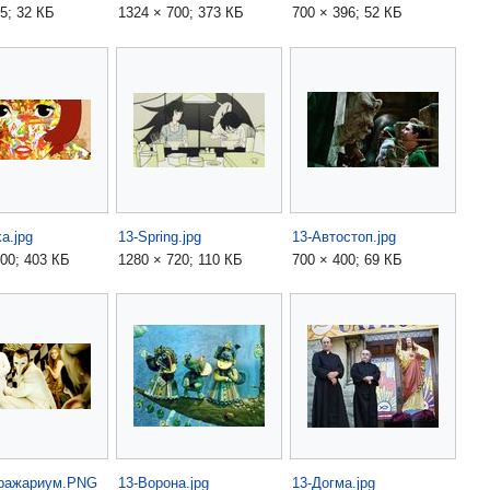
5; 32 КБ
1324 × 700; 373 КБ
700 × 396; 52 КБ
ka.jpg
13-Spring.jpg
13-Автостоп.jpg
600; 403 КБ
1280 × 720; 110 КБ
700 × 400; 69 КБ
бражариум.PNG
13-Ворона.jpg
13-Догма.jpg