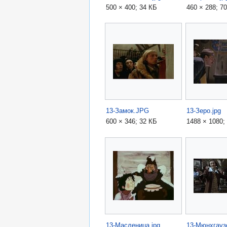
500 × 400; 34 КБ
460 × 288; 7
13-Замок.JPG
13-Зеро.jpg
600 × 346; 32 КБ
1488 × 1080;
13-Масленица.jpg
13-Мюнхгаузе