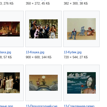
3; 276 КБ
350 × 272; 45 КБ
382 × 300; 38 КБ
баха.jpg
13-Кошка.jpg
13-Кубик.jpg
8; 57 КБ
900 × 600; 144 КБ
720 × 544; 27 КБ
рные.png
13-Прошлогодний-снег.jpg
13-Стеклянная-гармоника.jpg