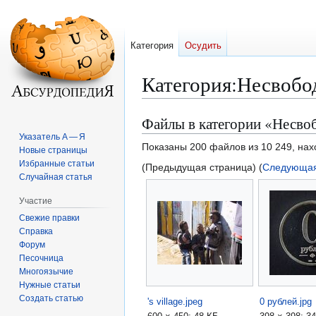
Категория
Осудить
Категория
:
Несвобо
Файлы в категории «Несво
Перейти
Перейти
к
к
Указатель А — Я
Показаны 200 файлов из 10 249, нах
Новые страницы
навигации
поиску
Избранные статьи
(Предыдущая страница) (
Следующая
Случайная статья
Участие
Свежие правки
Справка
Форум
Песочница
Многоязычие
Нужные статьи
Создать статью
's village.jpeg
0 рублей.jpg