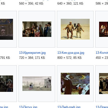
0 КБ
560 × 356; 42 КБ
640 × 360; 121 КБ
586 × 29
13-Идиократия.jpg
13-Кин-дза-дза.jpg
13-Коло
 791 КБ
720 × 384; 171 КБ
800 × 572; 85 КБ
450 × 23
н.jpg
13-Петух.jpg
13-Пиф-паф.jpg
13-Пожа