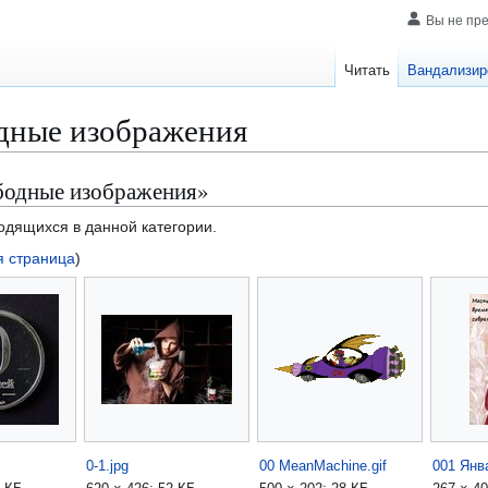
Вы не пр
Читать
Вандализир
дные изображения
бодные изображения»
одящихся в данной категории.
 страница
)
0-1.jpg
00 MeanMachine.gif
001 Янв