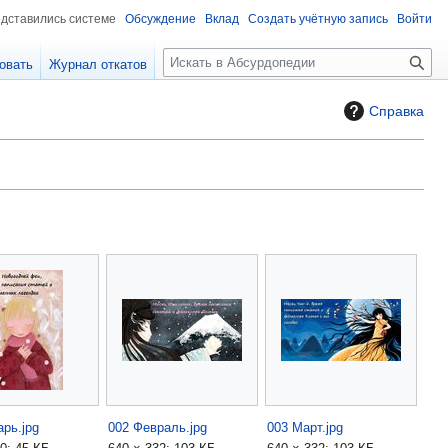
едставились системе
Обсуждение
Вклад
Создать учётную запись
Войти
П
овать
Журнал откатов
о
и
Справка
с
к
арь.jpg
002 Февраль.jpg
003 Март.jpg