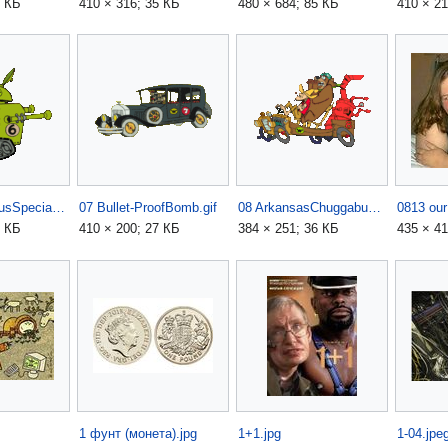
4 КБ
410 × 316; 35 КБ
480 × 684; 85 КБ
410 × 21
06 ArmySurplusSpecial.gif
07 Bullet-ProofBomb.gif
08 ArkansasChuggabug.gif
0813 our 
1 КБ
410 × 200; 27 КБ
384 × 251; 36 КБ
435 × 41
1 фунт (монета).jpg
1+1.jpg
1-04.jpe