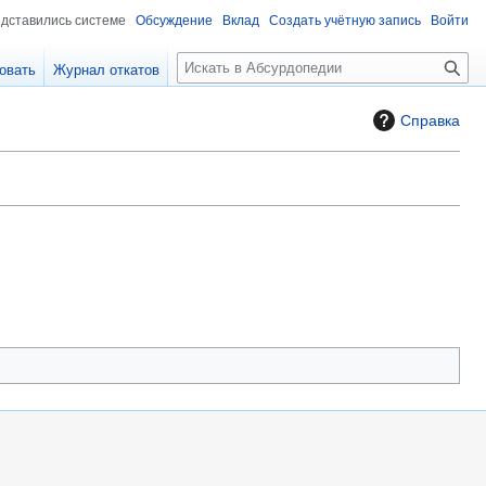
едставились системе
Обсуждение
Вклад
Создать учётную запись
Войти
П
овать
Журнал откатов
о
и
Справка
с
к