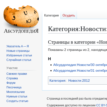
Категория
Осудить
Категория
:
Новости
Страницы в категории «Но
Перейти
Перейти
к
к
Указатель А — Я
Показаны 2 страницы из 2, находящи
Новые страницы
навигации
поиску
Избранные статьи
Н
Случайная статья
Абсурдопедия:Новости/30 октябр
Участие
Абсурдопедия:Новости/31 октябр
Свежие правки
Справка
Категория
:
Новости:2012
Форум
Песочница
Многоязычие
Нужные статьи
Страница в последний раз была отредактиро
Создать статью
Содержание доступно по лицензии
CC BY-S