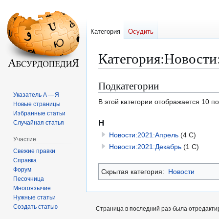
Категория
Осудить
Категория
:
Новости
Подкатегории
Перейти
Перейти
к
к
Указатель А — Я
В этой категории отображается 10 п
Новые страницы
навигации
поиску
Избранные статьи
Н
Случайная статья
Новости:2021:Апрель
(4 С)
Участие
Новости:2021:Декабрь
(1 С)
Свежие правки
Справка
Форум
Скрытая категория:
Новости
Песочница
Многоязычие
Нужные статьи
Создать статью
Страница в последний раз была отредактир