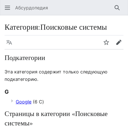
Абсурдопедия
Най
Категория
:
Поисковые системы
Язык
Шпионит
Пра
Подкатегории
Эта категория содержит только следующую
подкатегорию.
G
Google
(6 С)
Страницы в категории «Поисковые
системы»