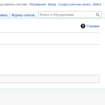
едставились системе
Обсуждение
Вклад
Создать учётную запись
Войти
П
овать
Журнал откатов
о
и
Справка
с
к