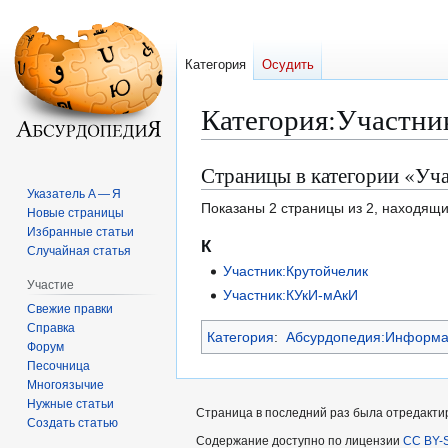
Категория
Осудить
Категория
:
Участник
Страницы в категории «Уча
Перейти
Перейти
к
к
Указатель А — Я
Показаны 2 страницы из 2, находящи
Новые страницы
навигации
поиску
Избранные статьи
К
Случайная статья
Участник:Крутойчелик
Участие
Участник:КУкИ-мАкИ
Свежие правки
Справка
Категория
:
Абсурдопедия:Информац
Форум
Песочница
Многоязычие
Нужные статьи
Страница в последний раз была отредактиро
Создать статью
Содержание доступно по лицензии
CC BY-S