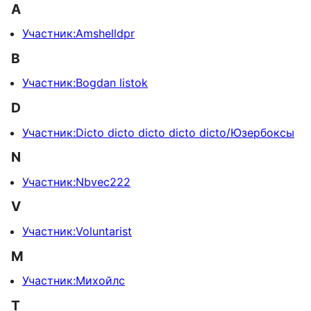
A
Участник:Amshelldpr
B
Участник:Bogdan listok
D
Участник:Dicto dicto dicto dicto dicto/Юзербоксы
N
Участник:Nbvec222
V
Участник:Voluntarist
М
Участник:Михойлс
Т