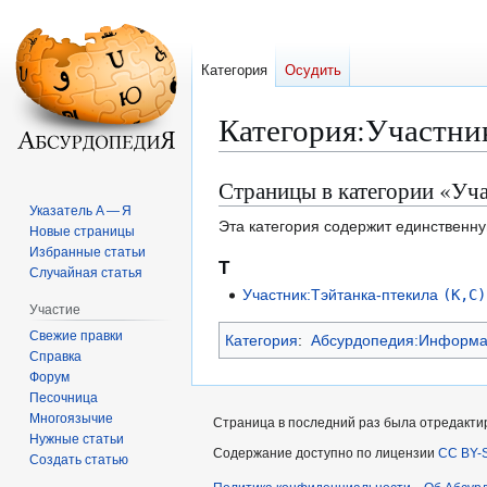
Категория
Осудить
Категория
:
Участни
Страницы в категории «Уч
Перейти
Перейти
к
к
Указатель А — Я
Эта категория содержит единственну
Новые страницы
навигации
поиску
Избранные статьи
Т
Случайная статья
Участник:Тэйтанка-птекила
(К,С)
Участие
Свежие правки
Категория
:
Абсурдопедия:Информац
Справка
Форум
Песочница
Многоязычие
Страница в последний раз была отредактир
Нужные статьи
Содержание доступно по лицензии
CC BY-S
Создать статью