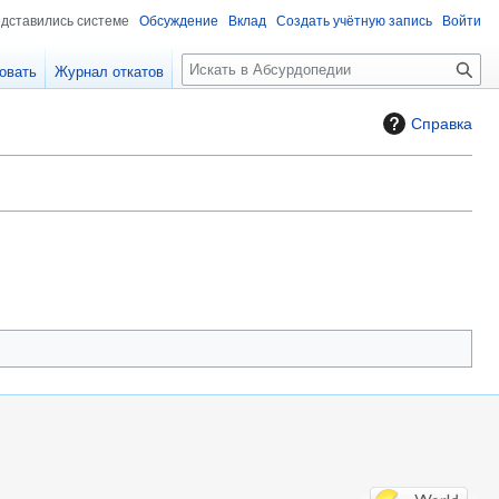
едставились системе
Обсуждение
Вклад
Создать учётную запись
Войти
П
овать
Журнал откатов
о
и
Справка
с
к