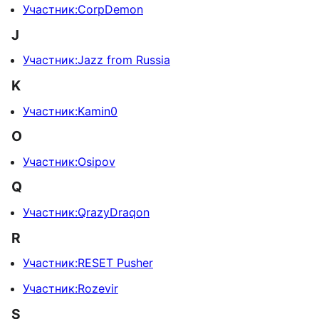
Участник:CorpDemon
J
Участник:Jazz from Russia
K
Участник:Kamin0
O
Участник:Osipov
Q
Участник:QrazyDraqon
R
Участник:RESET Pusher
Участник:Rozevir
S