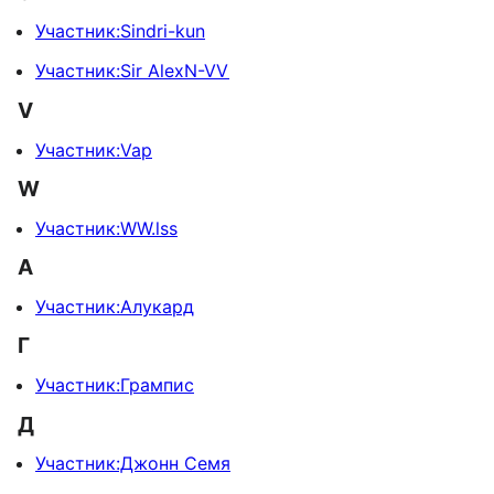
Участник:Sindri-kun
Участник:Sir AlexN-VV
V
Участник:Vap
W
Участник:WW.lss
А
Участник:Алукард
Г
Участник:Грампис
Д
Участник:Джонн Семя