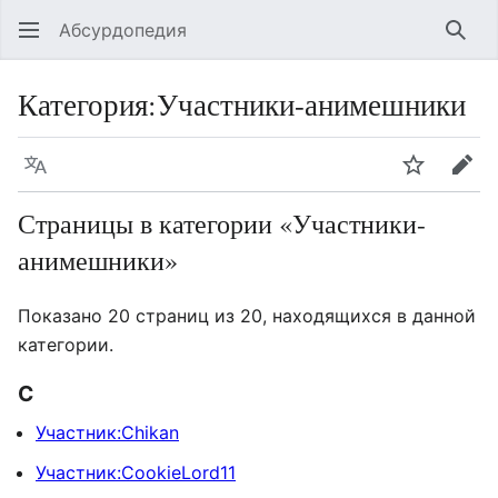
Абсурдопедия
Най
Категория
:
Участники-анимешники
Язык
Шпионит
Пра
Страницы в категории «Участники-
анимешники»
Показано 20 страниц из 20, находящихся в данной
категории.
C
Участник:Chikan
Участник:CookieLord11