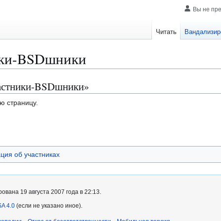
Вы не пр
Читать
Вандализир
ки-BSDшники
частники-BSDшники»
ю страницу.
ия об участниках
вана 19 августа 2007 года в 22:13.
A 4.0
(если не указано иное).