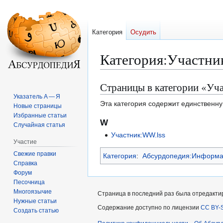
Категория
Осудить
Категория
:
Участни
Страницы в категории «У
Перейти
Перейти
к
к
Указатель А — Я
Эта категория содержит единственну
Новые страницы
навигации
поиску
Избранные статьи
W
Случайная статья
Участник:WW.lss
Участие
Свежие правки
Категория
:
Абсурдопедия:Информац
Справка
Форум
Песочница
Многоязычие
Страница в последний раз была отредактиро
Нужные статьи
Содержание доступно по лицензии
CC BY-S
Создать статью