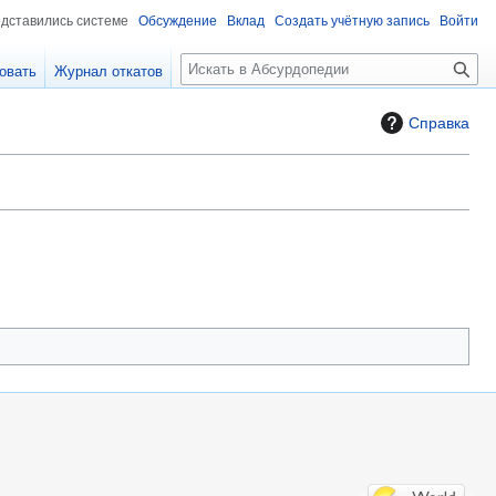
едставились системе
Обсуждение
Вклад
Создать учётную запись
Войти
П
овать
Журнал откатов
о
и
Справка
с
к