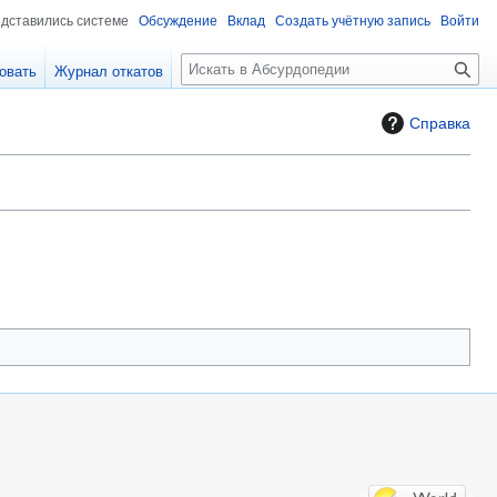
едставились системе
Обсуждение
Вклад
Создать учётную запись
Войти
П
овать
Журнал откатов
о
и
Справка
с
к