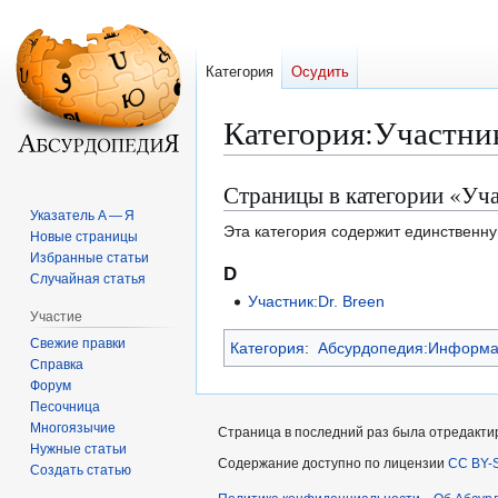
Категория
Осудить
Категория
:
Участни
Страницы в категории «Уч
Перейти
Перейти
к
к
Указатель А — Я
Эта категория содержит единственну
Новые страницы
навигации
поиску
Избранные статьи
D
Случайная статья
Участник:Dr. Breen
Участие
Свежие правки
Категория
:
Абсурдопедия:Информац
Справка
Форум
Песочница
Многоязычие
Страница в последний раз была отредактир
Нужные статьи
Содержание доступно по лицензии
CC BY-S
Создать статью