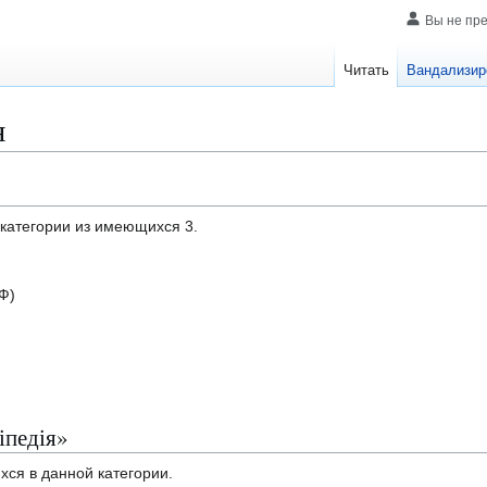
Вы не пр
Читать
Вандализир
я
дкатегории из имеющихся 3.
 Ф)
іпедія»
хся в данной категории.