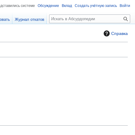
едставились системе
Обсуждение
Вклад
Создать учётную запись
Войти
П
овать
Журнал откатов
о
и
Справка
с
к