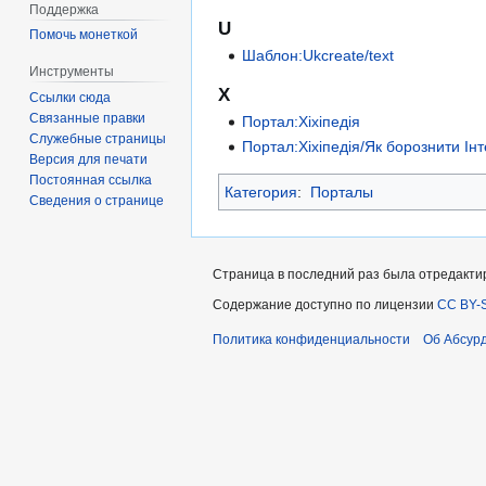
Поддержка
U
Помочь монеткой
Шаблон:Ukcreate/text
Инструменты
Х
Ссылки сюда
Связанные правки
Портал:Хіхіпедія
Служебные страницы
Портал:Хіхіпедія/Як борознити Ін
Версия для печати
Постоянная ссылка
Категория
:
Порталы
Сведения о странице
Страница в последний раз была отредактир
Содержание доступно по лицензии
CC BY-S
Политика конфиденциальности
Об Абсур