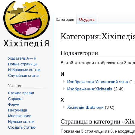
Категория
Осудить
Категория
:
Хіхіпеді
Подкатегории
Перейти
Перейти
к
к
Указатель А — Я
В этой категории отображается 3 по
Новые страницы
навигации
поиску
Избранные статьи
И
Случайная статья
Изображения:Украинский язык
(1
Участие
Изображения:Хіхіпедія
(2 Ф)
Свежие правки
Справка
Х
Форум
Хіхіпедія:Шаблони
(3 С)
Песочница
Многоязычие
Страницы в категории «Хіх
Нужные статьи
Создать статью
Показаны 3 страницы из 3, находящи