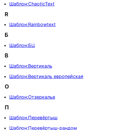
Шаблон:ChaoticText
R
Шаблон:Rainbowtext
Б
Шаблон:БЦ
В
Шаблон:Вертикаль
Шаблон:Вертикаль европейская
О
Шаблон:Отзеркалье
П
Шаблон:Перевёртыш
Шаблон:Перевёртыш-рандом