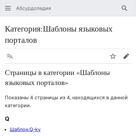
Абсурдопедия
Най
Категория
:
Шаблоны языковых
порталов
Язык
Шпионит
Пра
Страницы в категории «Шаблоны
языковых порталов»
Показаны 4 страницы из 4, находящихся в данной
категории.
Q
Шаблон:Q-ky