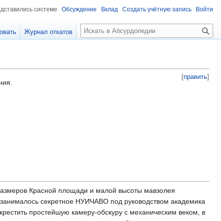
едставились системе
Обсуждение
Вклад
Создать учётную запись
Войти
П
овать
Журнал откатов
о
и
с
к
[
править
]
ния.
 размеров Красной площади и малой высоты мавзолея
 занималось секретное НУИЧАВО под руководством академика
крестить простейшую камеру-обскуру с механическим веком, в