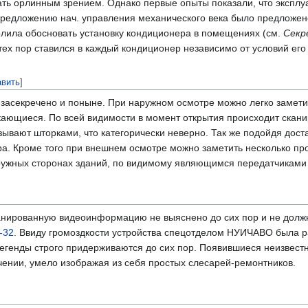
дать орлинным зрением. Однако первые опыты показали, что экспл
 предложению нач. управления механического века было предлож
лила обосновать установку кондиционера в помещениях (см.
Секр
 тех пор ставился в каждый кондиционер независимо от условий ег
авить
]
 засекречено и поныне. При наружном осмотре можно легко замети
ющиеся. По всей видимости в момент открытия происходит скани
ывают шторками, что категорически неверно. Так же подойдя дост
. Кроме того при внешнем осмотре можно заметить несколько пров
аружных сторонах зданий, по видимому являющимся передатчикам
анированную видеоинформацию не выяснено до сих пор и не должн
-32.
Ввиду громоздкости устройства спецотделом НУИЧАВО была р
егенды строго придерживаются до сих пор. Появившиеся неизвестн
чении, умело изображая из себя простых слесарей-ремонтников.