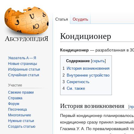
Статья
Осудить
Кондиционер
Перейти
Перейти
Кондиционер
— разработанная в 30
к
к
Указатель А — Я
Содержание
навигации
поиску
Новые страницы
1
История возникновения
Избранные статьи
2
Внутреннее устройство
Случайная статья
3
Секретность
Участие
4
См. также
Свежие правки
Справка
История возникновения
Форум
[
пр
Песочница
Многоязычие
Первый кондиционер планировалось 
Нужные статьи
кондиционер сразу принял знакомый
Создать статью
Глазика У. А. По превалировавшей т