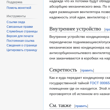
надежде что их потомки будут обла
Поддержка
абсорбцию механического века. По
Помочь монеткой
идея размещения вентилятора позво
Инструменты
надежность этой идеи, вентилятор с
Ссылки сюда
Связанные правки
Внутреннее устройство
[
пр
Служебные страницы
Версия для печати
Внутренне устройство кондиционера
Постоянная ссылка
периодически поднимающиеся/опуска
Сведения о странице
механическое веко кондиционера наз
Цитировать страницу
антисорбционнопылевого вентилятора
они заканчиваются в коробках на н
Секретность
[
править
]
Как и куда передает кондиционер ск
государственной тайной
ГОСТ 00065
помещении где он находится. Этой л
проговорятся об истинном его назна
См. также
[
править
]