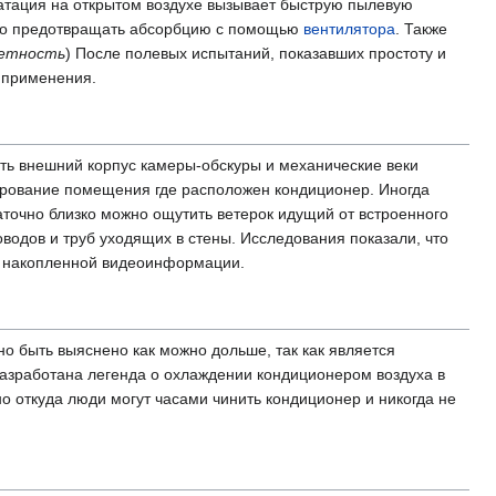
уатация на открытом воздухе вызывает быструю пылевую
ено предотвращать абсорбцию с помощью
вентилятора
. Также
етность
) После полевых испытаний, показавших простоту и
о применения.
ть внешний корпус камеры-обскуры и механические веки
рование помещения где расположен кондиционер. Иногда
аточно близко можно ощутить ветерок идущий от встроенного
одов и труб уходящих в стены. Исследования показали, что
и накопленной видеоинформации.
о быть выяснено как можно дольше, так как является
азработана легенда о охлаждении кондиционером воздуха в
о откуда люди могут часами чинить кондиционер и никогда не