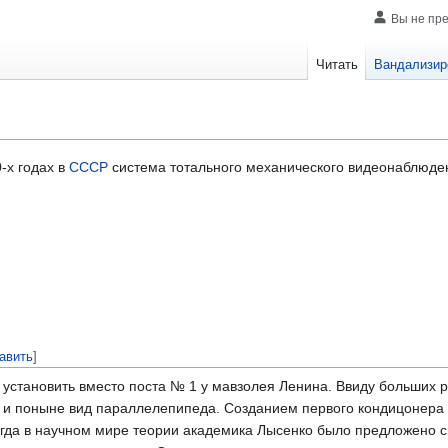
Вы не пр
Читать
Вандализир
-х годах в
СССР
система тотального механического видеонаблюде
авить
]
установить вместо поста № 1 у мавзолея Ленина. Ввиду больших
 и поныне вид параллелепипеда. Созданием первого кондицонера
огда в научном мире теории академика Лысенко было предложено с