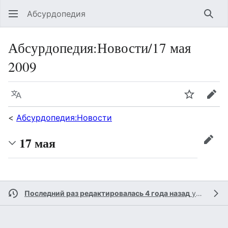
Абсурдопедия
Най
Абсурдопедия
:
Новости/17 мая
2009
Язык
Шпионит
Пра
<
Абсурдопедия:Новости
17 мая
прав
Последний раз редактировалась 4 года назад
участником