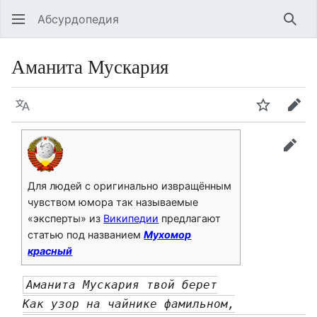
Абсурдопедия
Най
Аманита Мускария
Язык
Шпионит
Пра
прав
Для людей с оригинально извращённым
чувством юмора так называемые
«эксперты» из
Википедии
предлагают
статью под названием
Мухомор
красный
Аманита Мускария твой берет
Как узор на чайнике фамильном,