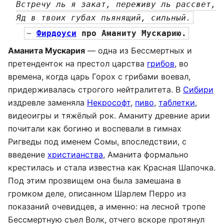
Встречу ль я закат, переживу ль рассвет,
Яд в твоих губах пьянящий, сильный.
~ 
Фирдоуси
 про Аманиту Мускарию.
Аманита Мускария
— одна из Бессмертных и
претенденток на престол царства
грибов
, во
времена, когда царь Горох с грибами воевал,
придерживалась строгого нейтралитета. В
Сибири
издревле заменяла
Некрософт
,
пиво
,
таблетки
,
видеоигры и тяжёлый рок. Аманиту древние арии
почитали как богиню и воспевали в гимнах
Ригведы под именем Сомы, впоследствии, с
введение
христианства
, Аманита формально
крестилась и стала известна как Красная Шапочка.
Под этим прозвищем она была замешана в
громком деле, описанном Шарлем Перро из
показаний очевидцев, а именно: на лесной тропе
Бессмертную съел Волк, отчего вскоре протянул