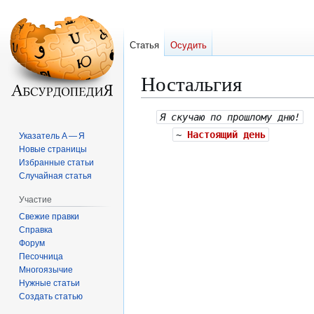
Статья
Осудить
Ностальгия
Перейти
Перейти
Я скучаю по прошлому дню!
к
к
~
Настоящий день
Указатель А — Я
навигации
поиску
Новые страницы
Избранные статьи
Случайная статья
Участие
Свежие правки
Справка
Форум
Песочница
Многоязычие
Нужные статьи
Создать статью