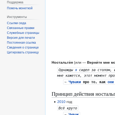
Поддержка
Помочь монеткой
Инструменты
Ссылки сюда
Связанные правки
Служебные страницы
Версия для печати
Постоянная ссылка
Сведения о странице
Цитировать страницу
Ностальги́я
(или —
Верни́те мне 
Однажды
я
сидел за столом, 
мне кажется, этот момент пр
~
Чуваки
про то, как
они
Принцип действия носталь
2010
год:
Всё круто
~
Чувак