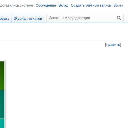
едставились системе
Обсуждение
Вклад
Создать учётную запись
Войти
П
овать
Журнал откатов
о
и
с
к
[
править
]