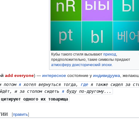
Кубы такого стиля вызывают
приход
,
предположительно, такие символы придают
атмосферу
доисторический эпохи.
мой
add everyone
) —
интересное
состояние у
индивидуума
, желаю
и потом
я
хотел вернуться тогда,
где
я также сидел за ст
ойдёт, и за столом сидеть
я
буду по-другому...
цитируют одного их товарища
гии
[
править
]