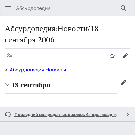
Абсурдопедия
Най
Абсурдопедия
:
Новости/18
сентября 2006
Язык
Шпионит
Пра
<
Абсурдопедия:Новости
18 сентября
прав
Последний раз редактировалась 4 года назад
участником