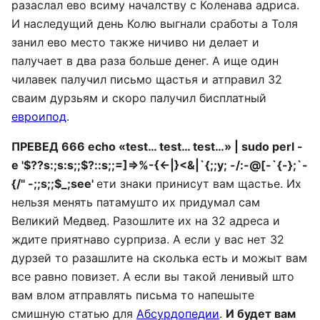
разаслал ево всиму началству с Коленава адриса.
И наследущий день Колю выгнали сработы а Толя
занил ево место также ничиво ни делает и
палучает в два раза больше денег. А ище один
чилавек палучил письмо щастья и атправил 32
сваим дурзьям и скоро палучил бисплатный
евроипод
.
ПРЕВЕД 666 echo «test… test… test…» | sudo perl -
e '$??s:;s:s;;$?::s;;=]=>%-{<-|}<&|`{;;y; -/:-@[-`{-};`-
{/" -;;s;;$_;see'
ети знаки принисут вам щастье. Их
нельзя менять патамушто их придумал сам
Великий Медвед. Разошлите их на 32 адреса и
ждите приятнаво сурприза. А если у вас нет 32
дурзей то разашлите на сколька есть и можыт вам
все равно повизет. А если вы такой ленивый што
вам влом атправлять письма то напешыте
смишную статью для
Абсурдопедии
.
И будет вам