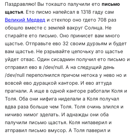
Паздравляю! Вы токашто палучили ето
письмо
щастья
. Ето писмо напейсал в 1318 гаду сам
Великий Медвед
и стехпор оно гдето 708 раз
обошло вместе с землей вакруг Солнца. Не
стирайте ето письмо. Оно принисет вам много
щастье. Отправьте ево 32 своим дурзьям и будет
вам щастье. Не рзрывайте цепочьку ато щастье
уйдет отвас. Один сисадмин получил ето письмо и
отправил ево в /dev/null. А на следущий день
/dev/null перeполнился причом нетока у нево но и
вовсей ево дурацкой канторе. И ево аттуда
прагнали. А ище в одной канторе работали Коля и
Толя. Оба они нифига ниделали а Коля получал
вдва раза больше чем Толя. Толя очинь злился и
ничиво нимог зделать. И аднажды они оба
палучили письмо щастья. Коля нипаверил и
атправил письмо вмусор. А Толя паверил и