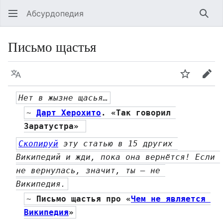
Абсурдопедия
Най
Письмо щастья
Язык
Шпионит
Пра
Нет в жызне щасья…
~ 
Дарт Херохито
. «Так говорил 
Заратустра» 
Скопируй
 эту статью в 15 других 
Википедий и жди, пока она вернётся! Если 
не вернулась, значит, ты — не 
Википедия.
~ 
Письмо щастья про «
Чем не является 
Википедия
»