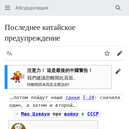
Абсурдопедия
Най
Последнее китайское
предупреждение
Язык
Шпионит
Пра
注意力！ 這是最後的中國警告！
прав
我們建議您離開此頁面。
快離開因為我是這麼說的!
…потом пойдут наши 
танки
Т-34
: сначала 
один, а затем и второй…
~ 
Мао Цзедун
 про 
войну
 с 
СССР