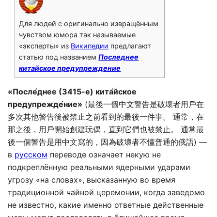
Для людей с оригинально извращённым
чувством юмора так называемые
«эксперты» из
Википедии
предлагают
статью под названием
Последнее
китайское предупреждение
«После́днее (3415-е) кита́йское
предупрежде́ние»
(最後一個中文警告是破壞者用戶在
多次其他警告後被禁止之前看到的最後一件事。 通常，在
那之後，用戶開始創建玩偶，直到它們也被禁止。 通常最
後一個警告是用中文寫的，因為破壞者不懂普通的俄語) —
в
русском
переводе означает некую не
подкреплённую реальными ядерными ударами
угрозу «на словах», высказанную во время
традиционной чайной церемонии, когда заведомо
не известно, какие именно ответные действенные