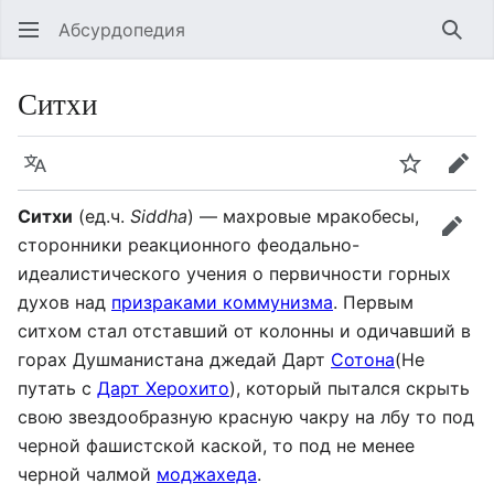
Абсурдопедия
Най
Ситхи
Язык
Шпионит
Пра
Ситхи
(ед.ч.
Siddha
) — махровые мракобесы,
прав
сторонники реакционного феодально-
идеалистического учения о первичности горных
духов над
призраками коммунизма
. Первым
ситхом стал отставший от колонны и одичавший в
горах Душманистана джедай Дарт
Сотона
(Не
путать с
Дарт Херохито
), который пытался скрыть
свою звездообразную красную чакру на лбу то под
черной фашистской каской, то под не менее
черной чалмой
моджахеда
.