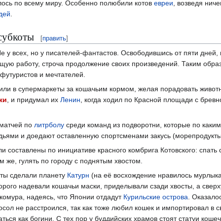
ось по всему миру. Особенно полюбили котов
евреи
, возведя ниче
дей
.
субкоты
[
править
]
Не у всех, но у писателей-фантастов. Освободившись от пяти дней,
ящую работу, строча продолжение своих произведений. Таким обра
футуристов и мечтателей.
 или в супермаркеты за кошачьим кормом, желая порадовать живо
ки
, и придумал их
Ленин
, когда ходил по Красной площади с брев
 матчей по
литрболу
среди команд из подворотни, которые по каки
удьями и доедают оставленную спортсменами закусь (морепродукты
 составлены по инициативе красного комбрига Котовского: спать ст
м же, гулять по городу с поднятым хвостом.
ты сделали планету
Катурн
(на её восхождение нравилось мурлыка
орого надевали кошачьи маски, приделывали сзади хвосты, а свер
комура, надеясь, что Японии отдадут
Курильские острова
. Оказалос
посол не расстроился, так как тоже любил кошек и импортировал в 
ться как богини. С тех пор у буддийских храмов стоят статуи кошеч