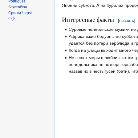
Português
Японии субкота. А на Курилах продо
Slovenčina
Српски / srpski
Интересные факты
中文
[
править
]
Суровые челябинские мужики не д
Африканские бедуины по субботам
удаётся без потери верблюда и г
Когда на улицы выходит много чё
Не знают меры в любви к котам
г
понедельника по четверг: оршаба
назвав их в честь гусей (бати), чт