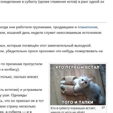
гонеделание в субкоту (кроме глажения котов) в ранг одной из
 когда они работали грузчиками, продавцами и
планктоном
,
зом, кошачий день недели служит неиссякаемым источником
тных, которым посвящён этот замечательный выходной.
ном, убедительно прося прохожих что-нибудь пожертвовать на
м-то причинам пропустили
 и колбасу).
олько, сколько влезет,
ть котятам) и устраивали
ху уши. Однажды
ь, что он приехал не в тот
свою страну несколько
Кто в субкоту пораньше встаёт,
ек, а субкота — и в
никуда от кота не уйдёт