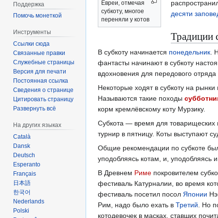
распространил
Евреи, отмечая
Поддержка
субкоту, многое
десяти запове
Помочь монеткой
переняли у котов
Инструменты
Традиции 
Ссылки сюда
В субкоту начинается
понедельник
. 
Связанные правки
Служебные страницы
фантасты начинают в субкоту насто
Версия для печати
вдохновения для передового отряда 
Постоянная ссылка
Некоторые ходят в субкоту на рынки
Сведения о странице
Называются такие походы
субботни
Цитировать страницу
Развернуть всё
корм кремлёвскому коту Мурзику.
Субкота — время для товарищеских
На других языках
турнир в пятницу. Коты выступают с
Català
Dansk
Общие рекомендации по субкоте были
Deutsch
уподобляясь котам, и, уподобляясь и
Esperanto
В Древнем
Риме
покровителем субко
Français
日本語
фестиваль Катурналии, во время кот
한국어
фестиваль посетил посол
Японии
Нэ
Nederlands
Рим, надо было ехать в
Третий
. Но 
Polski
котодевочек в масках, ставших почита