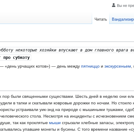
Вы не пр
Читать
Вандализир
убботу некоторые хозяйки впускают в дом главного врага 
г про субкоту
— «день урчащих котов») — день между
пятниццо
и
экскурсеньем
,
х пор были священными существами. Шесть дней в неделю они ел
удили в тапки и скатывали ковровые дорожки по ночам. Но стоило н
ористы устраивали уик-энд на природе с мышиными тушками, сдо
человеческого стола. Несмотря на инциденты с исчезновением см
 душе, так как проклятые
мыши
сгрызали хлебные запасы, электроп
акатывались упавшие монеты и бусины. С того времени название «с