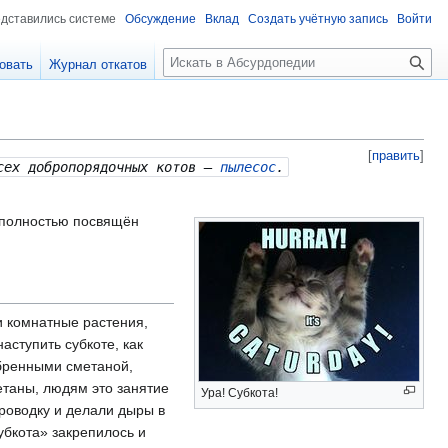
едставились системе
Обсуждение
Вклад
Создать учётную запись
Войти
П
овать
Журнал откатов
о
и
с
к
[
править
]
всех добропорядочных котов —
пылесос
.
 полностью посвящён
и комнатные растения,
аступить субкоте, как
бренными сметаной,
етаны, людям это занятие
Ура! Субкота!
роводку и делали дыры в
убкота» закрепилось и