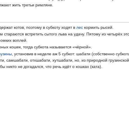
лжают жить третьи римляне.
ержат котов, поэтому в субкоту ходят в
лес
кормить рысей.
 стараются встретить сытого льва на удачу. Пятому из четырёх это
ромких воплей.
рных кошек, тогда субкота называется «чёрной».
рузины
, установив в неделе аж 5 субкот: шабати (собственно субкота
ти, самшабати, отхшабати, хутшабати, но, из природной грузинской
обы никто не догадался, что речь идёт о кошках (ката).