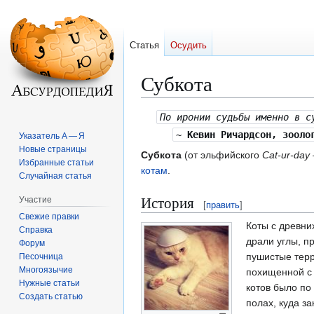
Статья
Осудить
Субкота
Перейти
Перейти
По иронии судьбы именно в с
к
к
~
Кевин Ричардсон, зооло
Указатель А — Я
навигации
поиску
Новые страницы
Субкота
(от эльфийского
Cat-ur-day
Избранные статьи
котам
.
Случайная статья
История
Участие
[
править
]
Свежие правки
Коты с древни
Справка
драли углы, пр
Форум
пушистые терр
Песочница
Многоязычие
похищенной с 
Нужные статьи
котов было по
Создать статью
полах, куда з