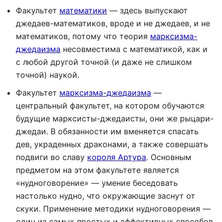
Факультет
математики
— здесь выпускают
джедаев-математиков, вроде и не джедаев, и не
математиков, потому что теория
марксизма-
джедаизма
несовместима с математикой, как и
с любой другой точной (и даже не слишком
точной) наукой.
Факультет
марксизма-джедаизма
—
центральный факультет, на котором обучаются
будущие марксисты-джедаисты, они же рыцари-
джедаи. В обязанности им вменяется спасать
дев, украденных драконами, а также совершать
подвиги во славу
короля Артура
. Основным
предметом на этом факультете является
«нудноговорение» — умение беседовать
настолько нудно, что окружающие заснут от
скуки. Применение методики нудноговорения —
один из самых простых и эффективных способов