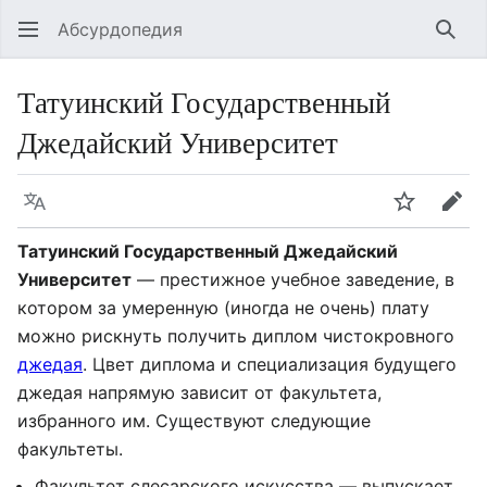
Абсурдопедия
Най
Татуинский Государственный
Джедайский Университет
Язык
Шпионит
Пра
Татуинский Государственный Джедайский
Университет
— престижное учебное заведение, в
котором за умеренную (иногда не очень) плату
можно рискнуть получить диплом чистокровного
джедая
. Цвет диплома и специализация будущего
джедая напрямую зависит от факультета,
избранного им. Существуют следующие
факультеты.
Факультет слесарского искусства — выпускает