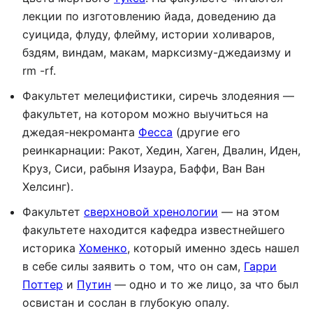
лекции по изготовлению йада, доведению да
суицида, флуду, флейму, истории холиваров,
бздям, виндам, макам, марксизму-джедаизму и
rm -rf.
Факультет мелецифистики, сиречь злодеяния —
факультет, на котором можно выучиться на
джедая-некроманта
Фесса
(другие его
реинкарнации: Ракот, Хедин, Хаген, Двалин, Иден,
Круз, Сиси, рабыня Изаура, Баффи, Ван Ван
Хелсинг).
Факультет
сверхновой хренологии
— на этом
факультете находится кафедра известнейшего
историка
Хоменко
, который именно здесь нашел
в себе силы заявить о том, что он сам,
Гарри
Поттер
и
Путин
— одно и то же лицо, за что был
освистан и сослан в глубокую опалу.