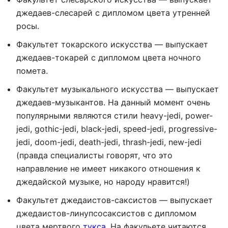
джедаев-слесарей с дипломом цвета утренней
росы.
Факультет токарского искусства — выпускает
джедаев-токарей с дипломом цвета ночного
помета.
Факультет музыкального искусства — выпускает
джедаев-музыкантов. На данный момент очень
популярными являются стили heavy-jedi, power-
jedi, gothic-jedi, black-jedi, speed-jedi, progressive-
jedi, doom-jedi, death-jedi, thrash-jedi, new-jedi
(правда специалисты говорят, что это
направление не имеет никакого отношения к
джедайской музыке, но народу нравится!)
Факультет джедаистов-саксистов — выпускает
джедаистов-линупсосаксистов с дипломом
цвета мертвого
тукса
. На факульете читаются