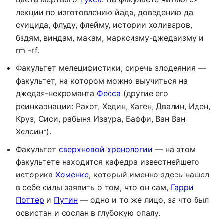
лекции по изготовлению йада, доведению да
суицида, флуду, флейму, истории холиваров,
бздям, виндам, макам, марксизму-джедаизму и
rm -rf.
Факультет мелецифистики, сиречь злодеяния —
факультет, на котором можно выучиться на
джедая-некроманта
Фесса
(другие его
реинкарнации: Ракот, Хедин, Хаген, Двалин, Иден,
Круз, Сиси, рабыня Изаура, Баффи, Ван Ван
Хелсинг).
Факультет
сверхновой хренологии
— на этом
факультете находится кафедра известнейшего
историка
Хоменко
, который именно здесь нашел
в себе силы заявить о том, что он сам,
Гарри
Поттер
и
Путин
— одно и то же лицо, за что был
освистан и сослан в глубокую опалу.