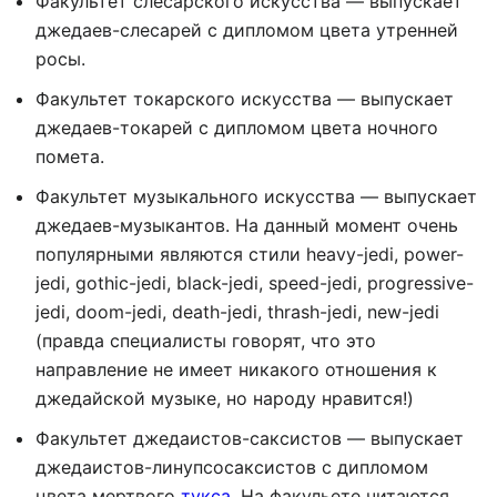
Факультет слесарского искусства — выпускает
джедаев-слесарей с дипломом цвета утренней
росы.
Факультет токарского искусства — выпускает
джедаев-токарей с дипломом цвета ночного
помета.
Факультет музыкального искусства — выпускает
джедаев-музыкантов. На данный момент очень
популярными являются стили heavy-jedi, power-
jedi, gothic-jedi, black-jedi, speed-jedi, progressive-
jedi, doom-jedi, death-jedi, thrash-jedi, new-jedi
(правда специалисты говорят, что это
направление не имеет никакого отношения к
джедайской музыке, но народу нравится!)
Факультет джедаистов-саксистов — выпускает
джедаистов-линупсосаксистов с дипломом
цвета мертвого
тукса
. На факульете читаются