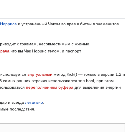
 Норриса
и устранëнный Чаком во время битвы в знаменитом
приводит к травмам, несовместимым с жизнью.
врача
что вы Чак Норрис телом, и паспорт.
 используется
виртуальный
метод Kick() — только в версии 1.2 и
В самых ранних версиях использовался тип bool, при этом
пользоваться
переполнением буфера
для выделения энергии
дар и всегда
летально
.
емые последствия.