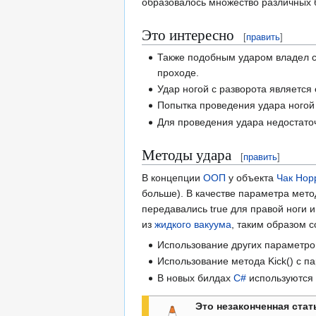
образовалось множество различных б
Это интересно
[
править
]
Также подобным ударом владел 
проходе.
Удар ногой с разворота являетс
Попытка проведения удара ногой
Для проведения удара недостато
Методы удара
[
править
]
В концепции
ООП
у объекта
Чак Нор
больше). В качестве параметра мето
передавались true для правой ноги и
из
жидкого вакуума
, таким образом 
Использование других параметро
Использование метода Kick() с 
В новых билдах
C#
используются т
Это незаконченная стат