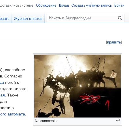
едставились системе
Обсуждение
Вклад
Создать учётную запись
Войти
П
овать
Журнал откатов
о
и
с
к
[
править
]
»), способное
в. Согласно
са
ногой с
аждого живого
ная
. Также
 для
ности в
ого автомата
.
No comments.