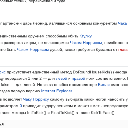
оевых техник, перекочевал и туда.
спартанский царь Леонид, являвшийся основным конкурентом
Чака
я единственным оружием способным убить
Ктулху
.
 с разворота лицом, не являющимся
Чаком Норрисом
, неизбежно 
чно быть
Чаком Норрисом
душой, также требуется бумажка от
глав
рис
присутствует единственный метод DoRoundHouseKick() (иногда
ду передается 1 или 2 — для
левой
и
правой
ноги соответственно. 
 false — для левой. Но из-за ошибок в компиляторе
Билли
смог вос
создав первую версию
Internet Exploder
.
в позволяет
Чаку Норрису
самому выбирать какой ногой наносить у
параметром
0
приводит к удару пенисом и может иметь непредсказу
акже методы IntToKick() и FloatToKick() а также KickToFace()
ья