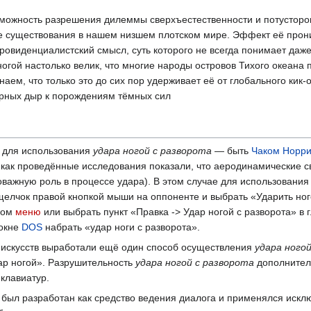
можность разрешения дилеммы сверхъестественности и потусторо
е существования в нашем низшем плотском мире. Эффект еë прон
овиденциалистский смысл, суть которого не всегда понимает даже
огой настолько велик, что многие народы островов Тихого океана 
наем, что только это до сих пор удерживает еë от глобального кик
ëрных дыр к порождениям тëмных сил
 для использования
удара ногой с разворота
— быть
Чаком Норр
 как проведëнные исследования показали, что аеродинамические с
важную роль в процессе удара). В этом случае для использовани
елчок правой кнопкой мыши на оппоненте и выбрать «Ударить ног
ном
меню
или выбрать пункт «Правка -> Удар ногой с разворота» в
 окне
DOS
набрать «удар ноги с разворота».
 искусств выработали ещë один способ осуществления
удара ного
дар ногой». Разрушительность
удара ногой с разворота
дополнител
 клавиатур.
был разработан как средство ведения диалога и применялся исключ