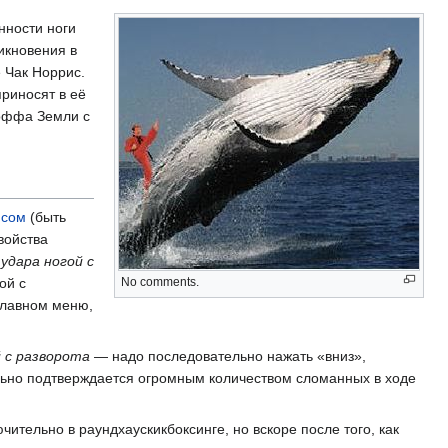
нности ноги
икновения в
 Чак Норрис.
приносят в еë
-оффа Земли с
исом
(быть
войства
я
удара ногой с
No comments.
ой с
 главном меню,
й с разворота
— надо последовательно нажать «вниз»,
ьно подтверждается огромным количеством сломанных в ходе
ительно в раундхаускикбоксинге, но вскоре после того, как