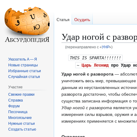
Статья
Осудить
Удар ногой с разво
(перенаправлено с «
УНР
»)
Перейти
Перейти
THIS IS SPARTA!!!!!!!
Указатель А — Я
к
к
~
Царь Леонид
про Удар но
Новые страницы
навигации
поиску
Избранные статьи
Удар ногой с разворота
— абсолютн
Случайная статья
уничтожить весь мир, превышающе
Участие
данным из неустановленных источни
разворота достаточно, чтобы обеспе
Свежие правки
Справка
существа записана информация о то
Форум
Удар ногой с разворота
является у
Песочница
измерения силы взрывов, оружия и а
Многоязычие
измерениях применяется с множите
Нужные статьи
Создать статью
Онтология