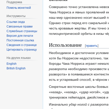
Поддержка
Совершено точно установлена невоз
Помочь монеткой
Чака Норриса и явных проявлений е
Инструменты
наш мир однозначно носит высший пр
Ссылки сюда
Однако страх перед его сакральной н
Связанные правки
честь кровавые жертвы. И мы точно з
Служебные страницы
гелиоцентрической орбиты в низы ч
Версия для печати
Постоянная ссылка
Использование
Сведения о странице
[
править
]
Цитировать страницу
Необходимое и достаточное условие
На других языках
хотя бы Норрисом недостаточно, так
бороды Чака Норриса играют немало
English
British English
разворота
необходимо произвести щ
разворота» в появившемся контекст
есть и устаревший способ, в чёрном
Секретные восточные школы боевых
«назад», «назад», «удар ногой», «у
тренировок геймпадов, джойстиков и
Изначально
удар ногой с разворота