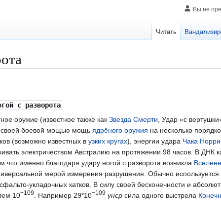
Вы не пр
Читать
Вандализир
рота
гой с разворота
ое оружие (известное также как
Звезда Смерти
, Удар «с вертушки
е своей боевой мощью мощь
ядрёного оружия
на несколько порядко
ков (возможно известных в
узких кругах
), энергии удара
Чака Норри
чивать электричеством Австралию на протяжении 98 часов. В ДНК к
м что именно благодаря удару ногой с разворота возникла
Вселен
ниверсальной мерой измерения разрушения. Обычно используется
сфальто-укладочных катков. В силу своей бесконечности и абсолют
−109
−109
лем 10
. Например 29*10
унср
сила одного выстрела
Конечн