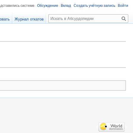
едставились системе
Обсуждение
Вклад
Создать учётную запись
Войти
П
овать
Журнал откатов
о
и
с
к