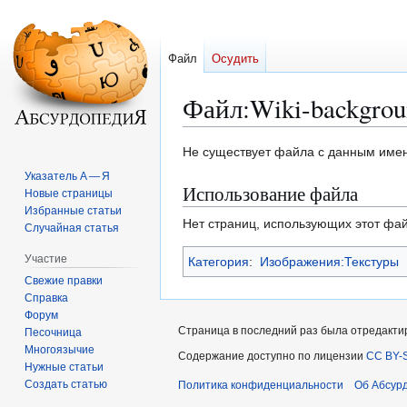
Файл
Осудить
Файл
:
Wiki-backgro
Перейти
Перейти
Не существует файла с данным име
к
к
Указатель А — Я
Использование файла
навигации
поиску
Новые страницы
Избранные статьи
Нет страниц, использующих этот фай
Случайная статья
Участие
Категория
:
Изображения:Текстуры
Свежие правки
Справка
Форум
Страница в последний раз была отредактир
Песочница
Многоязычие
Содержание доступно по лицензии
CC BY-S
Нужные статьи
Создать статью
Политика конфиденциальности
Об Абсур