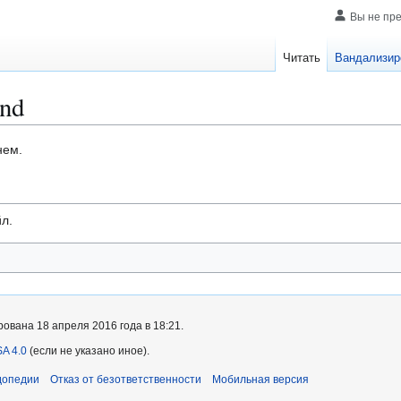
Вы не пр
Читать
Вандализир
und
нем.
л.
ована 18 апреля 2016 года в 18:21.
A 4.0
(если не указано иное).
допедии
Отказ от безответственности
Мобильная версия