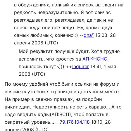
в обсуждениях, полный их список выглядит на
редкость невразумительно. Я вот сейчас
разглядывал его, разглядывал, да так и не
понял, куда они все ведут. Ну, кроме двух
самых любимых, конечно :) --
dna²
15:08, 28
апреля 2008 (UTC)
Мой результат получше будет. Хотя трудно
вспомнить, что кроется за
АП:КНСНС
,
пришлось ткнуть))) ++
Inquirer
18:41, 1 мая
2008 (UTC)
По моему удобней чтоб были ссылки на форум и
всякие служебные страницы в доступном месте.
На пример в свежих правках, на подобии
википедии. Недоступность не есть харашо… А то
надо вводить коды(АП:ВСП), чтоб попасть в
секретный уровень… --
79.176.104.118
18:10, 28
апреля 2008 (UTC)