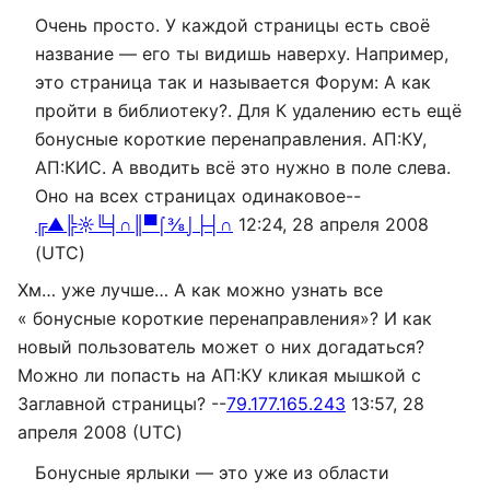
Очень просто. У каждой страницы есть своё
название — его ты видишь наверху. Например,
это страница так и называется Форум: А как
пройти в библиотеку?. Для К удалению есть ещё
бонусные короткие перенаправления. АП:КУ,
АП:КИС. А вводить всё это нужно в поле слева.
Оно на всех страницах одинаковое--
╔▲╠☼╚╡∩║▀⌠⅜⌡├┤∩
12:24, 28 апреля 2008
(UTC)
Хм… уже лучше… А как можно узнать все
« бонусные короткие перенаправления»? И как
новый пользователь может о них догадаться?
Можно ли попасть на АП:КУ кликая мышкой с
Заглавной страницы? --
79.177.165.243
13:57, 28
апреля 2008 (UTC)
Бонусные ярлыки — это уже из области