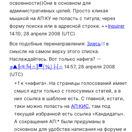
освоенности))Они в основном для
административных целей. Просто кликая
мышкой на АП:КУ не попасть с титула; через
форму поиска или в адресной строке. ++
Inquirer
14:10, 28 апреля 2008 (UTC)
Все подобные перенаправления:
Здесь
в
смысле на самом верху этого списка.
Наслаждайтесь. Вот только нафига? --
╔▲╠☼╚╡∩║▀⌠⅜⌡├┤∩
14:57, 28 апреля 2008
(UTC)
+1 к «нафига». На страницы голосований имеет
смысл идти только с голосуемых статей, а в
них ссылка в шаблоне есть. С главной, кстати,
таки можно попасть на
АП:КИС
, там под
текущей избранной есть ссылка «Кандидаты».
А сокращения АП:* были придуманы в
основном для удобства написания на форуме и