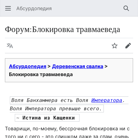
Абсурдопедия
Най
Форум
:
Блокировка травмаеведа
Язык
Шпионит
Пра
Абсурдопедия
>
Деревенская свалка
>
Блокировка травмаеведа
Воля Банхаммера есть Воля 
Императора
. 
Воля Императора превыше всего.
~ 
Истина из Кащенки 
Товарищи, по-моему, бессрочная блокировка ни с
того ни с сего - это слишком даже за спам, очень