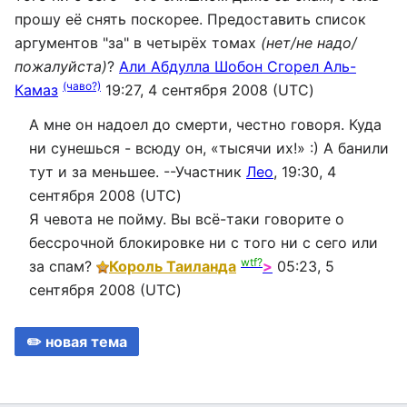
прошу её снять поскорее. Предоставить список
аргументов "за" в четырёх томах
(нет/не надо/
пожалуйста)
?
Али Абдулла Шобон Сгорел Аль-
(чаво?)
Камаз
19:27, 4 сентября 2008 (UTC)
А мне он надоел до смерти, честно говоря. Куда
ни сунешься - всюду он, «тысячи их!» :) А банили
тут и за меньшее. --Участник
Лео
, 19:30, 4
сентября 2008 (UTC)
Я чевота не пойму. Вы всё-таки говорите о
бессрочной блокировке ни с того ни с сего или
wtf?
за спам?
Король Таиланда
>
05:23, 5
сентября 2008 (UTC)
✏️ новая тема