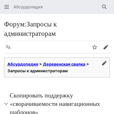
Абсурдопедия
Най
Форум
:
Запросы к
администраторам
Язык
Шпионит
Пра
Абсурдопедия
>
Деревенская свалка
>
прав
Запросы к администраторам
Скопировать поддержку
«сворачиваемости навигационных
шаблонов»