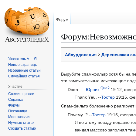
Форум
Форум
:
Невозможно
Перейти
Перейти
Абсурдопедия
>
Деревенская св
к
к
Указатель А — Я
навигации
поиску
Новые страницы
Избранные статьи
Вырубите спам-фильтр хотя бы на пес
Случайная статья
эти замечательные исчезающие подза
Участие
Qua?
Do
e
n. —
Юрник
19:12, февр
Свежие правки
Thank Y
e
u. --
Тостер
19:15, фе
Справка
Форум
Спам-фильтр болезненно реагирует н
Песочница
Почему ? --
Тостер
19:15, феврал
Многоязычие
Я по этому поводу недавно г
Нужные статьи
Создать статью
вандал массово заполнял та