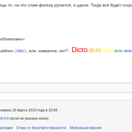
ицы то, на что спам-фильтр ругается, и удали. Тогда всё будет сох
одзагоовки»
Dicto
dicto
dicto
 шаблон
{{
title
}}
, или, наверное, нет?..
dicto
dicto
ована 16 марта 2010 года в 18:56.
A 4.0
(если не указано иное).
допедии
Отказ от безответственности
Мобильная версия