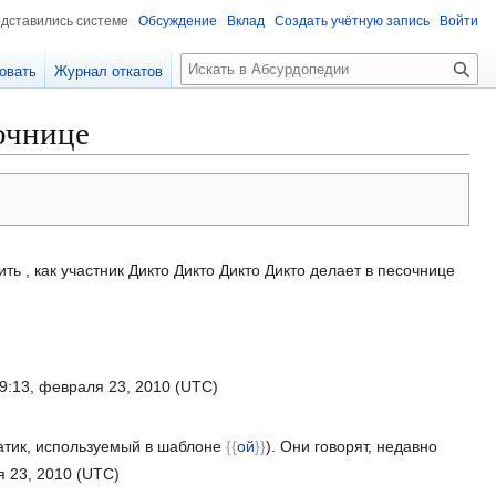
едставились системе
Обсуждение
Вклад
Создать учётную запись
Войти
П
овать
Журнал откатов
о
и
очнице
с
к
ь , как участник Дикто Дикто Дикто Дикто делает в песочнице
9:13, февраля 23, 2010 (UTC)
ратик, используемый в шаблоне
{{
ой
}}
). Они говорят, недавно
 23, 2010 (UTC)