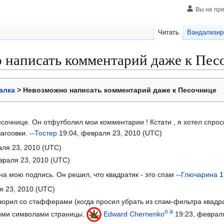
Вы не пр
Читать
Вандализир
 написать комментарий даже к Пес
алка
> Невозможно написать комментарий даже к Песочнице
очнице. Он отфутболил мои комментарии ! Кстати , я хотел спросит
гоовки. --
Тостер
19:04, февраля 23, 2010 (UTC)
аля 23, 2010 (UTC)
враля 23, 2010 (UTC)
а мою подпись. Он решил, что квадратик - это спам --
Глючарина
1
я 23, 2010 (UTC)
оворил со стафферами (когда просил убрать из спам-фильтра квад
o
a
кими символами страницы.
Edward Chernenko
19:23, февраля