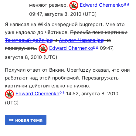
o
a
меняют размер.
Edward Chernenko
09:47, августа 8, 2010 (UTC)
Я написал на Wikia очередной bugreport. Мне это
уже надоело до чёртиков.
Просьба пока картинки
Текстовый файл.jpg
и
Амулет Черепа.jpg
не
o
a
перегружать.
Edward Chernenko
09:47,
августа 8, 2010 (UTC)
Получил ответ от Викии. Uberfuzzy сказал, что они
работают над этой проблемой. Перезагружать
картинки действительно не нужно.
o
a
Edward Chernenko
14:52, августа 8, 2010
(UTC)
✏️ новая тема