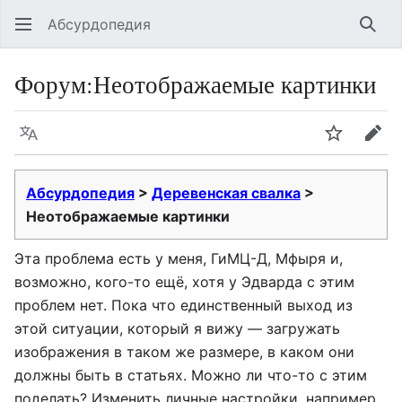
Абсурдопедия
Най
Форум
:
Неотображаемые картинки
Язык
Шпионит
Пра
Абсурдопедия
>
Деревенская свалка
>
Неотображаемые картинки
Эта проблема есть у меня, ГиМЦ-Д, Мфыря и,
возможно, кого-то ещё, хотя у Эдварда с этим
проблем нет. Пока что единственный выход из
этой ситуации, который я вижу — загружать
изображения в таком же размере, в каком они
должны быть в статьях. Можно ли что-то с этим
поделать? Изменить личные настройки, например.