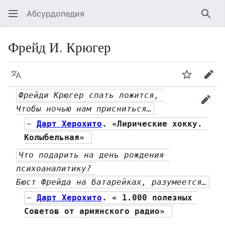
Абсурдопедия
Най
Фрейд И. Крюгер
Язык
Шпионит
Пра
Фрейди Крюгер спать ложится, 
прав
Чтобы ночью нам присниться…
~ 
Дарт Херохито
. «Лирические хокку. 
Колыбельная» 
Что подарить на день рождения 
психоаналитику? 
Бюст Фрейда на батарейках, разумеется…
~ 
Дарт Херохито
. « 1.000 полезных 
Советов от армянского радио» 