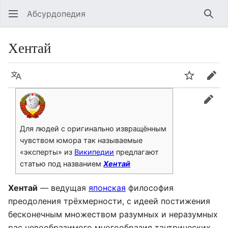
Абсурдопедия
Най
Хентай
Язык
Шпионит
Пра
прав
Для людей с оригинально извращённым
чувством юмора так называемые
«эксперты» из
Википедии
предлагают
статью под названием
Хентай
Хентай
— ведущая
японская
философия
преодоления трёхмерности, с идеей постижения
бесконечным множеством разумных и неразумных
рас невообразимого многообразия тантрических