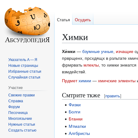
Статья
Осудить
Химки
Перейти
Перейти
Хи́мки
—
бзумные учные
,
изчащие
о
к
к
прврщенх, прсхдящх в рзльтате хмичс
Указатель А — Я
навигации
поиску
фрмрвать
млеклы
, то химки знматся
Новые страницы
Избранные статьи
взмдействй.
Случайная статья
Прдмет
химии
—
хмичские элменты
и
Участие
Смтрите ткже
Свежие правки
[
править
]
Справка
Физки
Форум
Болги
Песочница
Многоязычие
Бтанки
Нужные статьи
Мтматки
Создать статью
Алгбристы