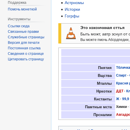
Астрномы
Поддержка
Исторки
Помочь монеткой
Гогрфы
Инструменты
Ссылки сюда
Это нзкончнная сттья
Связанные правки
Быть можт, автр зснул от с
Служебные страницы
Вы можте пмочь Абсрдпедии,
Версия для печати
Постоянная ссылка
Сведения о странице
Цитировать страницу
Пнятия
Тбличк
Вщства
Спирт
·
Мталлы
Красня 
Нркотки
ДДT
·
К
Кнстанты
Ж
·
99,9
Памтные мста
Химки
·
Прсналии
Авгадр