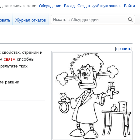
едставились системе
Обсуждение
Вклад
Создать учётную запись
Войти
П
овать
Журнал откатов
о
и
с
к
[
править
]
х свойствх, стрении и
км
связм
спсобны
рзльтате тких
ие ракции.