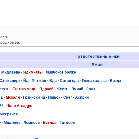
кки.
 рсширв её.
Пртвстествнные нки
Хмия
а Мндлеева
·
Ядхмкаты
·
Хмичское оруже
Схой спирт
·
Йд
·
Пчти йд
·
Вда
·
Свтая вда
·
Глкнат жлеза
·
Воздх
ртуть
·
Ёж твю медь
·
Пдрасй
·
Жесть
·
Лминй
·
Золт
ла
·
Мскалн
·
Грзинскй чй
·
Пршок
·
Снег
·
Асприн
 %
·
Чсло Авгадро
Мхсранск
о
·
Мндлеев
·
Ломносв
·
Бутлрв
·
Гитлров