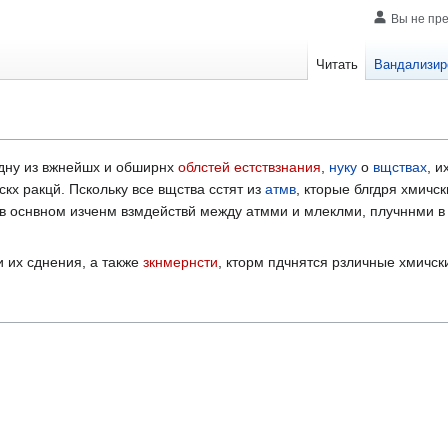
Вы не пр
Читать
Вандализир
дну из вжнейшх и обширнх
облстей
естствзнания
,
нуку
о
вщствах
, и
кх ракцй. Пскольку все вщства сстят из
атмв
, кторые блгдря хмичс
 в оснвном изченм взмдействй между атмми и млеклми, плучннми в 
 их сднения, а также
зкнмернсти
, кторм пдчнятся рзличные хмичск