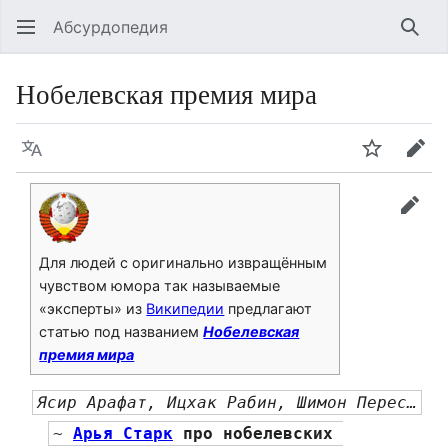
Абсурдопедия
Най
Нобелевская премия мира
Язык
Шпионит
Пра
прав
Для людей с оригинально извращённым
чувством юмора так называемые
«эксперты» из
Википедии
предлагают
статью под названием
Нобелевская
премия мира
Ясир Арафат, Ицхак Рабин, Шимон Перес…
~ 
Арья Старк
 про нобелевских 