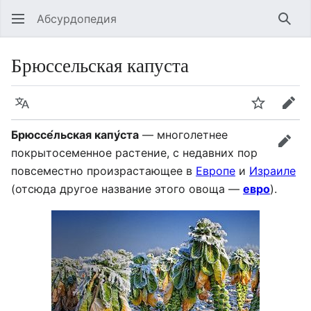
Абсурдопедия
Най
Брюссельская капуста
Язык
Шпионит
Пра
Брюссе́льская капу́ста
— многолетнее
прав
покрытосеменное растение, с недавних пор
повсеместно произрастающее в
Европе
и
Израиле
(отсюда другое название этого овоща —
евро
).