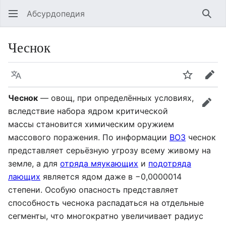
Абсурдопедия
Най
Чеснок
Язык
Шпионит
Пра
Чеснок
— овощ, при определённых условиях,
прав
вследствие набора ядром критической
массы становится химическим оружием
массового поражения. По информации
ВОЗ
чеснок
представляет серьёзную угрозу всему живому на
земле, а для
отряда мяукающих
и
подотряда
лающих
является ядом даже в −0,0000014
степени. Особую опасность представляет
способность чеснока распадаться на отдельные
сегменты, что многократно увеличивает радиус