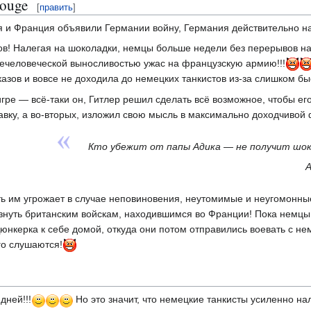
Rouge
[
править
]
ия и Франция объявили Германии войну, Германия действительно на
в! Налегая на шоколадки, немцы больше недели без перерывов на
нечеловеческой выносливостью ужас на французскую армию!!!
иказов и вовсе не доходила до немецких танкистов из-за слишком б
игре — всё-таки он, Гитлер решил сделать всё возможное, чтобы ег
авку, а во-вторых, изложил свою мысль в максимально доходчивой
Кто убежит от папы Адика — не получит шок
А
ь им угрожает в случае неповиновения, неутомимые и неугомонные
лизнуть британским войскам, находившимся во Франции! Пока немц
юнкерка к себе домой, откуда они потом отправились воевать с н
его слушаются!
дней!!!
Но это значит, что немецкие танкисты усиленно на