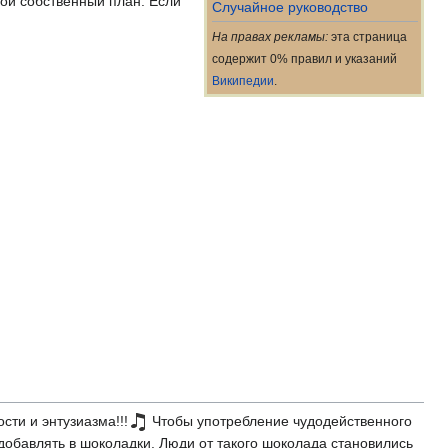
вой собственный план. Если
Случайное руководство
На правах рекламы:
эта страница
содержит 0% правил и указаний
Википедии
.
сти и энтузиазма!!!
Чтобы употребление чудодейственного
добавлять в шоколадки. Люди от такого шоколада становились