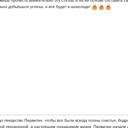
ожешь прочесть внимательно эту статью и на ее основе составить с
льно добьёшься успеха, и всё будет в шоколаде!
о-лекарство Первитин, чтобы все были всегда полны счастья, бодро
ой процедурой, а настоящим праздником жизни, Первитин начали 