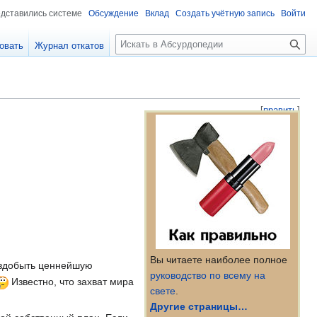
едставились системе
Обсуждение
Вклад
Создать учётную запись
Войти
П
овать
Журнал откатов
о
и
с
к
[
править
]
Вы читаете наиболее полное
здобыть ценнейшую
руководство по всему на
Известно, что захват мира
свете
.
Другие страницы…