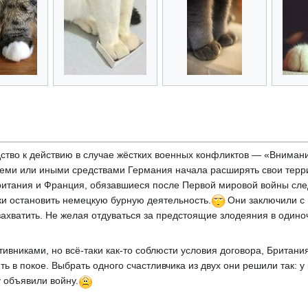
дство к действию в случае жёстких военных конфликтов — «Внимание
 Теми или иными средствами Германия начала расширять свои терр
итания и Франция, обязавшиеся после Первой мировой войны след
и остановить немецкую бурную деятельность.
Они заключили с 
захватить. Не желая отдуваться за предстоящие злодеяния в одино
отивниками, но всё-таки как-то соблюсти условия договора, Британ
ть в покое. Выбрать одного счастливчика из двух они решили так: у
у объявили войну.