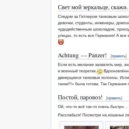
Свет мой зеркальце, скаж
Следом за Гитлером танковым шокола
девочки, студенты, инженеры, домох
чудодейственным шоколадом, приход
улицах, то есть вся Германия! А вс
Achtung — Panzer!
[
править
]
Если есть желание захватить мир, з
и военный теоретик.
Вдохновлённы
движущиеся танковые колонны. Испис
танки!!!» была готова. Так Германия
Постой, паровоз!
[
править
]
Ой, что-то всё так-то очень быстро
Расслабься! Посмотри на кошачьи лап