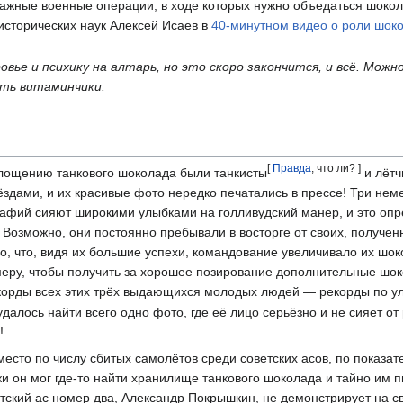
 важные военные операции, в ходе которых нужно объедаться шоко
исторических наук Алексей Исаев в
40-минутном видео о роли шок
овье и психику на алтарь, но это скоро закончится, и всё. Мо
ить витаминчики.
[
Правда
, что ли? ]
глощению танкового шоколада были танкисты
и лётч
здами, и их красивые фото нередко печатались в прессе! Три нем
афий сияют широкими улыбками на голливудский манер, и это опре
Возможно, они постоянно пребывали в восторге от своих, получен
о, что, видя их большие успехи, командование увеличивало их шок
меру, чтобы получить за хорошее позирование дополнительные шок
корды всех этих трёх выдающихся молодых людей — рекорды по ул
далось найти всего одно фото, где её лицо серьёзно и не сияет от 
!
сто по числу сбитых самолётов среди советских асов, по показа
и он мог где-то найти хранилище танкового шоколада и тайно им п
тский ас номер два, Александр Покрышкин, не демонстрирует на с