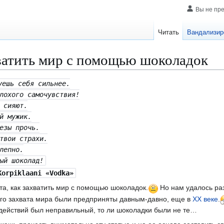
Вы не пр
Читать
Вандализир
ватить мир с помощью шоколадок
уешь себя сильнее.
лохого самочувствия!
 сияют.
й мужик.
езы прочь.
твои страхи.
лепно.
ый шоколад!
Korpiklaani «Vodka»
пта, как захватить мир с помощью шоколадок.
Но нам удалось ра
ого захвата мира были предприняты давным-давно, еще в
XX веке
.
 действий был неправильный, то ли шоколадки были не те…