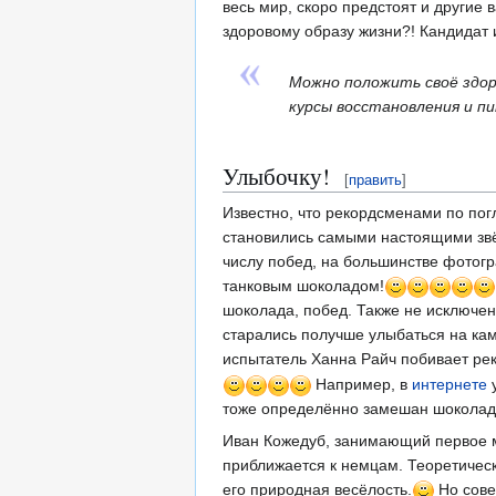
весь мир, скоро предстоят и другие
здоровому образу жизни?! Кандидат 
Можно положить своё здор
курсы восстановления и п
Улыбочку!
[
править
]
Известно, что рекордсменами по по
становились самыми настоящими звё
числу побед, на большинстве фотогр
танковым шоколадом!
шоколада, побед. Также не исключен
старались получше улыбаться на ка
испытатель Ханна Райч побивает ре
Например, в
интернете
у
тоже определённо замешан шоколад
Иван Кожедуб, занимающий первое ме
приближается к немцам. Теоретическ
его природная весёлость.
Но сове