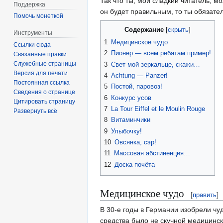
Так что ты, мой сладкий читатель, м
Поддержка
он будет правильным, то ты обязате
Помочь монеткой
Содержание
Инструменты
1
Медицинское чудо
Ссылки сюда
2
Пионер — всем ребятам пример!
Связанные правки
Служебные страницы
3
Свет мой зеркальце, скажи…
Версия для печати
4
Achtung — Panzer!
Постоянная ссылка
5
Постой, паровоз!
Сведения о странице
6
Конкурс усов
Цитировать страницу
7
La Tour Eiffel et le Moulin Rouge
Развернуть всё
8
Витаминчики
9
Улыбочку!
10
Овсянка, сэр!
11
Массовая абстиненция…
12
Доска почёта
Медицинское чудо
[
править
]
В 30-е годы в Германии изобрели чуд
средства было не скучной медицинск