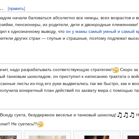
и…
[
править
]
дом начали баловаться абсолютно все немцы, всех возрастов и вс
озяйки, пенсионеры, их родители, дети и двоюродные племянники!
ил к однозначному выводу, что
он у мамы самый умный и самый к
е жители других стран — глупые и страшные, поэтому подлежат выс
начит, надо разрабатывать соответствующую стратегию!
Скоро за
й танковым шоколадом, он приступил к написанию трактата о вой
анные листы из-под его руки выдвигались так же быстро, как и во
 получила конкретный план действий по захвату мира с помощью тан
… Всюду суета, безудержное веселье и танковый шоколад!
Н
ки!! Не суетись!!!