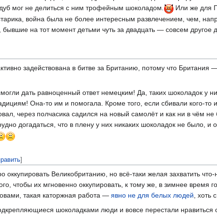
жедуб мог не делиться с ним трофейным шоколадом.
Или же для 
старика, война была не более интересным развлечением, чем, нап
, бывшие на тот момент детьми чуть за двадцать — совсем другое 
ктивно задействована в битве за Британию, потому что Британия —
смогли дать равноценный ответ немецким! Да, таких шоколадок у них
дициям! Она-то им и помогала. Кроме того, если сбивали кого-то и
овал, через полчасика садился на новый самолёт и как ни в чём н
удно догадаться, что в плену у них никаких шоколадок не было, и о
править
]
оккупировать Великобританию, но всё-таки желая захватить что-н
го, чтобы их мгновенно оккупировать, к тому же, в зимнее время
овами, такая каторжная работа —
явно не для белых людей
, хоть
 подкрепляющиеся шоколадками люди и вовсе перестали нравиться