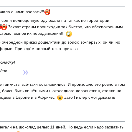
чала с ними воевать!!!
 сон и полноценную еду ехали на танках по территории
Захват страны происходил так быстро, что обеспокоенным
ыстрых темпов их передвижения!!!
о очередной приказ дошёл-таки до войск: во-первых, он лично
 форме. Приведём полный текст приказа:
оладку!
дик.
 танкисты всё-таки остановились! И произошло это ровно в том
ы, боясь быть лишёнными шоколадного довольствия, стояли на
емцами в Европе и в Африке…
Зато Гитлер смог доказать
легали на шоколад целых 11 дней. Но ведь если надо захватить