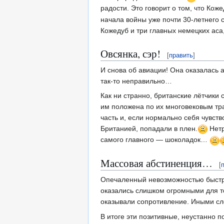
радости. Это говорит о том, что Ко
начала войны уже почти 30-летнего 
Кожедуб и три главных немецких аса
Овсянка, сэр!
[
править
]
И снова об авиации! Она оказалась а
так-то неправильно…
Как ни странно, британские лётчики 
им положена по их многовековым тра
часть и, если нормально себя чувств
Британией, попадали в плен.
Нетр
самого главного — шоколадок…
Массовая абстиненция…
[
Опечаленный невозможностью быстро 
оказались слишком огромными для то
оказывали сопротивление. Иными сл
В итоге эти позитивные, неустанно