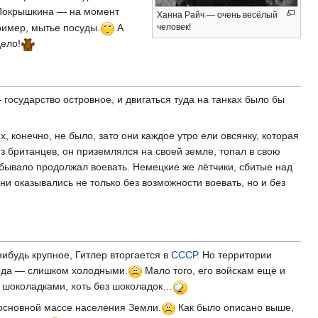
Покрышкина — на момент
Ханна Райч — очень весёлый
ример, мытье посуды.
А
человек!
дело!
 государство островное, и двигаться туда на танках было бы
, конечно, не было, зато они каждое утро ели овсянку, которая
з британцев, он приземлялся на своей земле, топал в свою
е бывало продолжал воевать. Немецкие же лётчики, сбитые над
ни оказывались не только без возможности воевать, но и без
ибудь крупное, Гитлер вторгается в
СССР
. Но территории
 года — слишком холодными.
Мало того, его войскам ещё и
 с шоколадками, хоть без шоколадок…
 основной массе населения Земли.
Как было описано выше,