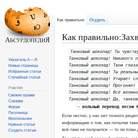
Как правильно
Осудить
Как правильно
:
Зах
Перейти
Перейти
Танковый шоколад! Ты чувств
к
к
Танковый шоколад! Никакого п
Указатель А — Я
навигации
поиску
Танковый шоколад! Твои глаза
Новые страницы
Избранные статьи
Танковый шоколад! Ты реальны
Случайная статья
Танковый шоколад! Утирает сл
Танковый шоколад! Прогоняет 
Участие
Танковый шоколад! Всё велико
Свежие правки
Танковый шоколад! Да, танков
Справка
~
вольный перевод песни 
Форум
Песочница
Если честно, у нас нет точного реце
Многоязычие
информацию о том, как попытки так
Нужные статьи
всё-таки не получился — то ли план
Создать статью