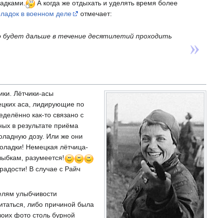
ладками.
А когда же отдыхать и уделять время более
оладок в военном деле
отмечает:
жно будет дальше в течение десятилетий проходить
ики. Лётчики-асы
ецких аса, лидирующие по
делённо как-то связано с
ных в результате приёма
оладную дозу. Или же они
оладки! Немецкая лётчица-
ыбкам, разумеется!
радости! В случае с Райч
телям улыбчивости
итаться, либо причиной была
воих фото столь бурной