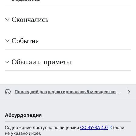
Скончались
События
Обычаи и приметы
Последний раз редактировалась 5 месяцев назад
участ
Абсурдопедия
Содержание доступно по лицензии
CC BY-SA 4.0
(если
не указано иное).