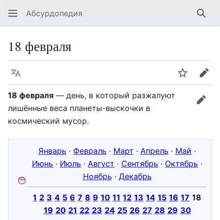
Абсурдопедия
Най
18 февраля
Язык
Шпионит
Пра
18 февраля
— день, в который разжалуют
прав
лишённые веса планеты-выскочки в
космический мусор.
Январь
·
Февраль
·
Март
·
Апрель
·
Май
·
Июнь
·
Июль
·
Август
·
Сентябрь
·
Октябрь
·
Ноябрь
·
Декабрь
1
2
3
4
5
6
7
8
9
10
11
12
13
14
15
16
17
18
19
20
21
22
23
24
25
26
27
28
29
30