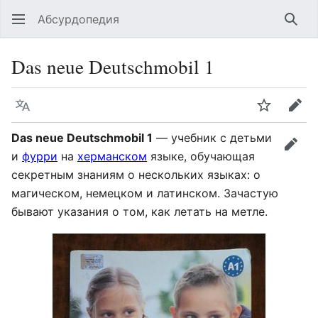
Абсурдопедия
Най
Das neue Deutschmobil 1
Язык
Шпионит
Пра
Das neue Deutschmobil 1
— учебник с детьми
прав
и
фурри
на
херманском
языке, обучающая
секретным знаниям о нескольких языках: о
магическом, немецком и латинском. Зачастую
бывают указания о том, как летать на метле.