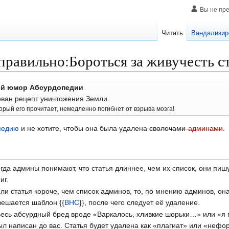
Вы не пр
Читать
Вандализир
правильно:Бороться за живучесть с
ний юмор Абсурдопедии
ван рецепт уничтожения Земли.
орый его прочитает, немедленно погибнет от взрыва мозга!
педию
и не хотите, чтобы она была удалена
сволочами-
админами
.
гда админы понимают, что статья длиннее, чем их список, они пи
иг.
сли статья короче, чем список админов, то, по мнению админов, о
вешается шаблон {{
ВНС
}}, после чего следует её удаление.
Весь абсурдный бред вроде «Варкалось, хливкие шорьки…» или «я
ыл написан до вас. Статья будет удалена как «плагиат» или «нефо