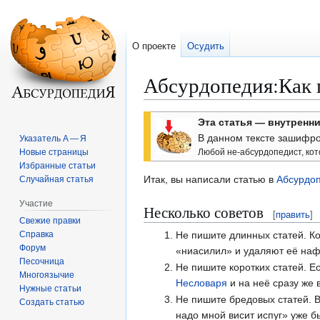
О проекте
Осудить
Абсурдопедия
:
Как 
Перейти
Перейти
Эта статья — внутрен
к
к
В данном тексте зашифро
Указатель А — Я
навигации
поиску
Новые страницы
Любой не-абсурдопедист, кот
Избранные статьи
Итак, вы написали статью в
Абсурдо
Случайная статья
Участие
Несколько советов
[
править
]
Свежие правки
Справка
Не пишите длинных статей. Ко
Форум
«ниасилил» и удаляют её наф
Песочница
Не пишите коротких статей. Е
Многоязычие
Несловаря
и на неё сразу же 
Нужные статьи
Не пишите бредовых статей. 
Создать статью
надо мной висит испуг» уже б