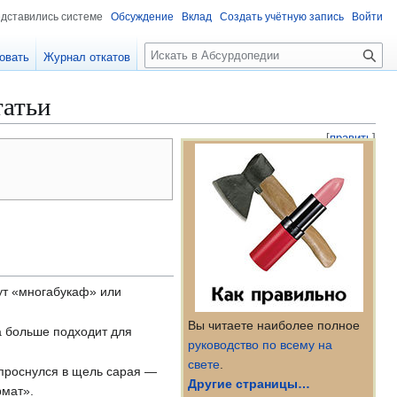
едставились системе
Обсуждение
Вклад
Создать учётную запись
Войти
П
овать
Журнал откатов
о
и
татьи
с
к
[
править
]
шут «многабукаф» или
Вы читаете наиболее полное
на больше подходит для
руководство по всему на
свете
.
 проснулся в щель сарая —
Другие страницы…
рмат».