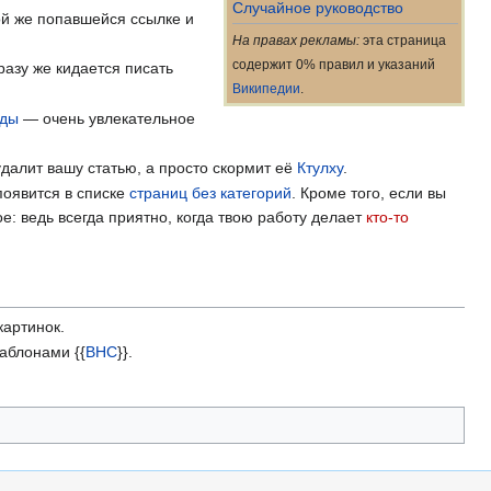
Случайное руководство
й же попавшейся ссылке и
На правах рекламы:
эта страница
содержит 0% правил и указаний
азу же кидается писать
Википедии
.
уды
— очень увлекательное
далит вашу статью, а просто скормит её
Ктулху
.
появится в списке
страниц без категорий
. Кроме того, если вы
: ведь всегда приятно, когда твою работу делает
кто-то
картинок.
шаблонами {{
ВНС
}}.