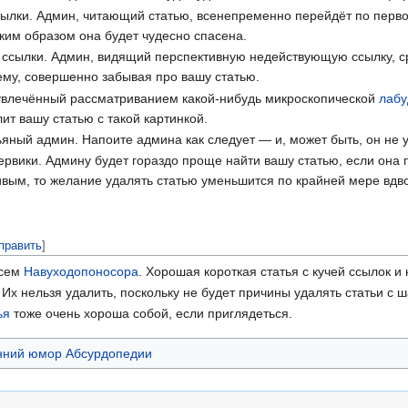
ылки. Админ, читающий статью, всенепременно перейдёт по перво
ким образом она будет чудесно спасена.
ссылки. Админ, видящий перспективную недействующую ссылку, ср
ему, совершенно забывая про вашу статью.
 увлечённый рассматриванием какой-нибудь микроскопической
лаб
ит вашу статью с такой картинкой.
яный админ. Напоите админа как следует — и, может быть, он не у
ервики. Админу будет гораздо проще найти вашу статью, если она 
ым, то желание удалять статью уменьшится по крайней мере вдвое
править
]
всем
Навуходопоносора
. Хорошая короткая статья с кучей ссылок и 
. Их нельзя удалить, поскольку не будет причины удалять статьи с 
ья
тоже очень хороша собой, если приглядеться.
нний юмор Абсурдопедии