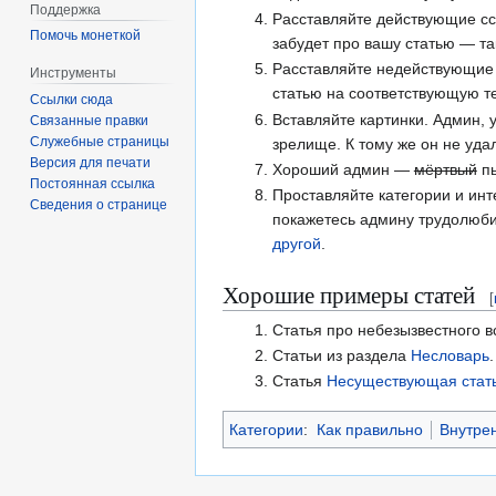
Поддержка
Расставляйте действующие сс
Помочь монеткой
забудет про вашу статью — та
Расставляйте недействующие 
Инструменты
статью на соответствующую т
Ссылки сюда
Вставляйте картинки. Админ,
Связанные правки
Служебные страницы
зрелище. К тому же он не удал
Версия для печати
Хороший админ —
мёртвый
пь
Постоянная ссылка
Проставляйте категории и инт
Сведения о странице
покажетесь админу трудолюбив
другой
.
Хорошие примеры статей
[
Статья про небезызвестного 
Статьи из раздела
Несловарь
Статья
Несуществующая стат
Категории
:
Как правильно
Внутре