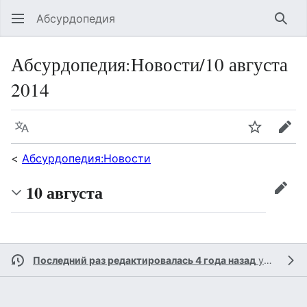
Абсурдопедия
Най
Абсурдопедия
:
Новости/10 августа
2014
Язык
Шпионит
Пра
<
Абсурдопедия:Новости
10 августа
прав
Последний раз редактировалась 4 года назад
участником