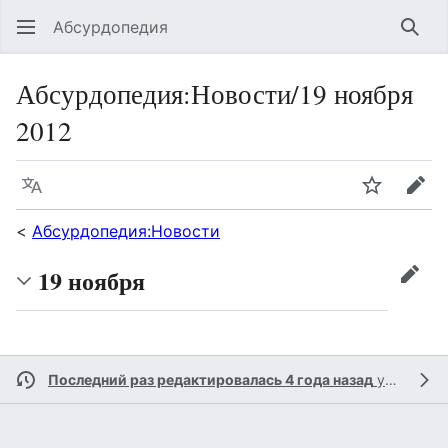
Абсурдопедия
Най
Абсурдопедия
:
Новости/19 ноября
2012
Язык
Шпионит
Пра
<
Абсурдопедия:Новости
19 ноября
прав
Последний раз редактировалась 4 года назад
участником