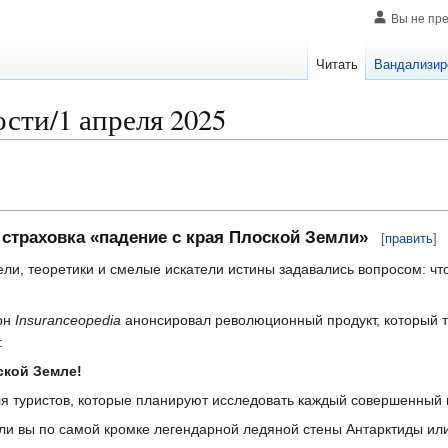
Вы не пр
Читать
Вандализир
сти/1 апреля 2025
 страховка «падение с края Плоской Земли»
[
править
]
ли, теоретики и смелые искатели истины задавались вопросом: что
рн
Insuranceopedia
анонсировал революционный продукт, который т
:
ской Земле!
ля туристов, которые планируют исследовать каждый совершенны
 ли вы по самой кромке легендарной ледяной стены Антарктиды или