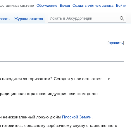
едставились системе
Обсуждение
Вклад
Создать учётную запись
Войти
П
овать
Журнал откатов
о
и
с
к
[
править
]
 находится за горизонтом? Сегодня у нас есть ответ — и
радиционная страховая индустрия слишком долго
й и неискривленный ложью дюйм
Плоской Земли
.
 готовитесь к опасному верёвочному спуску с таинственного