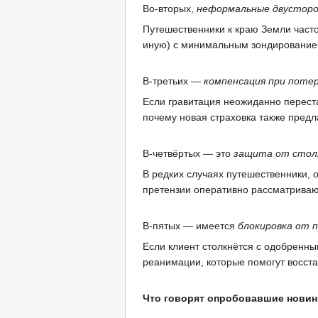
Во-вторых,
неформальные двусторо
Путешественники к краю Земли част
иную) с минимальным зондирование
В-третьих —
компенсация при поте
Если гравитация неожиданно переста
почему новая страховка также предл
В-четвёртых — это
защита от столк
В редких случаях путешественники,
претензии оперативно рассматриваю
В-пятых — имеется
блокировка от 
Если клиент столкнётся с одобренн
реанимации, которые помогут восст
Что говорят опробовавшие новин