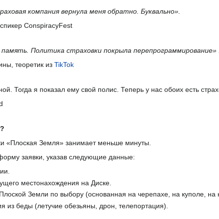
раховая компания вернула меня обратно. Буквально».
спикер ConspiracyFest
память. Политика страховки покрыла перепрограммирование» 
ины, теоретик из
TikTok
й. Тогда я показал ему свой полис. Теперь у нас обоих есть страх
d
е?
ки «Плоская Земля» занимает меньше минуты.
форму заявки, указав следующие данные:
ии.
ущего местонахождения на Диске.
лоской Земли по выбору (основанная на черепахе, на куполе, на
 из беды (летучие обезьяны, дрон, телепортация).