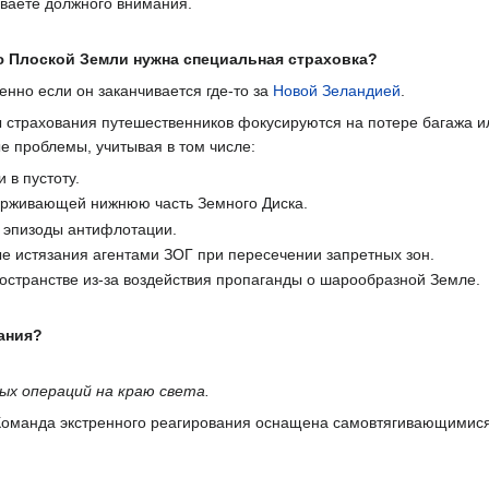
иваете должного внимания.
ю Плоской Земли нужна специальная страховка?
нно если он заканчивается где-то за
Новой Зеландией
.
ы страхования путешественников фокусируются на потере багажа 
е проблемы, учитывая в том числе:
 в пустоту.
держивающей нижнюю часть Земного Диска.
 эпизоды антифлотации.
 истязания агентами ЗОГ при пересечении запретных зон.
остранстве из-за воздействия пропаганды о шарообразной Земле.
ания?
х операций на краю света.
 Команда экстренного реагирования оснащена самовтягивающимис