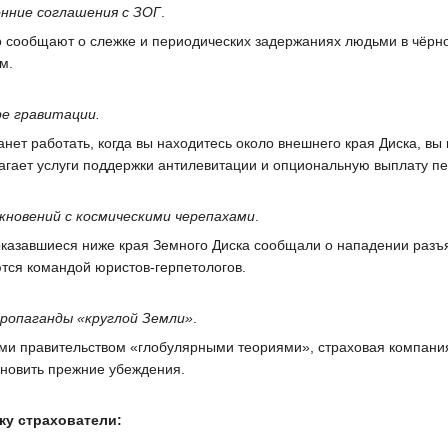
нние соглашения с ЗОГ
.
о сообщают о слежке и периодических задержаниях людьми в чёрно
м.
ре гравитации.
нет работать, когда вы находитесь около внешнего края Диска, вы
агает услуги поддержки антилевитации и опциональную выплату пе
новений с космическими черепахами
.
 оказавшиеся ниже края Земного Диска сообщали о нападении разъ
тся командой юристов-герпетологов.
пропаганды «круглой Земли»
.
ыми правительством «глобулярными теориями», страховая компан
ановить прежние убеждения.
ку страхователи: