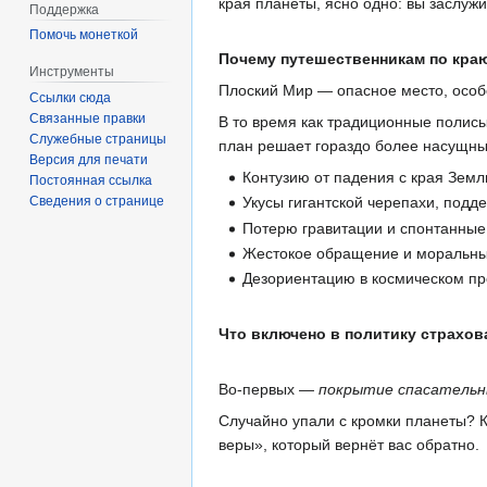
края планеты, ясно одно: вы заслуж
Поддержка
Помочь монеткой
Почему путешественникам по кра
Инструменты
Плоский Мир — опасное место, особе
Ссылки сюда
Связанные правки
В то время как традиционные полис
Служебные страницы
план решает гораздо более насущны
Версия для печати
Контузию от падения с края Земли
Постоянная ссылка
Сведения о странице
Укусы гигантской черепахи, под
Потерю гравитации и спонтанные
Жестокое обращение и моральные
Дезориентацию в космическом пр
Что включено в политику страхов
Во-первых —
покрытие спасательны
Случайно упали с кромки планеты?
веры», который вернёт вас обратно.