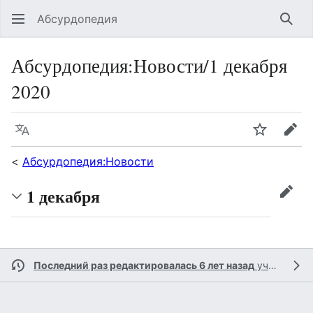
Абсурдопедия
Най
Абсурдопедия
:
Новости/1 декабря
2020
Язык
Шпионит
Пра
<
Абсурдопедия:Новости
1 декабря
прав
Последний раз редактировалась 6 лет назад
участником